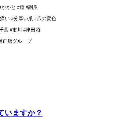
#かかと #踵 #副爪
痛い #分厚い爪 #爪の変色
千葉 #市川 #津田沼
爪補正店グループ
ていますか？