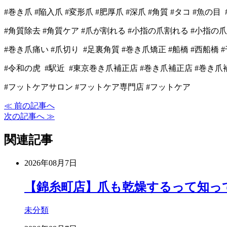
#巻き爪 #陥入爪 #変形爪 #肥厚爪 #深爪 #角質 #タコ #魚の目 
#角質除去 #角質ケア #爪が割れる #小指の爪割れる #小指の爪
#巻き爪痛い #爪切り #足裏角質 #巻き爪矯正 #船橋 #西船橋 #
#令和の虎 #駅近 #東京巻き爪補正店 #巻き爪補正店 #巻き
#フットケアサロン #フットケア専門店 #フットケア
≪ 前の記事へ
次の記事へ ≫
関連記事
2026年08月7日
【錦糸町店】爪も乾燥するって知っ
未分類