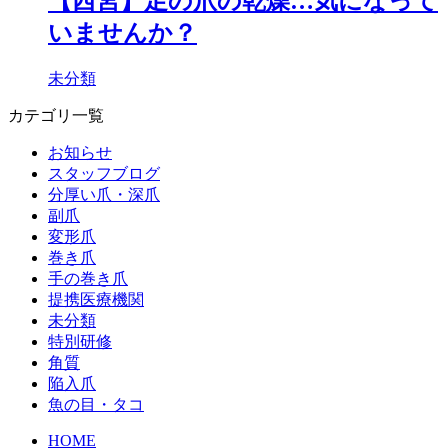
【西宮】足の爪の乾燥…気になって
いませんか？
未分類
カテゴリ一覧
お知らせ
スタッフブログ
分厚い爪・深爪
副爪
変形爪
巻き爪
手の巻き爪
提携医療機関
未分類
特別研修
角質
陥入爪
魚の目・タコ
HOME