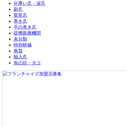
分厚い爪・深爪
副爪
変形爪
巻き爪
手の巻き爪
提携医療機関
未分類
特別研修
角質
陥入爪
魚の目・タコ