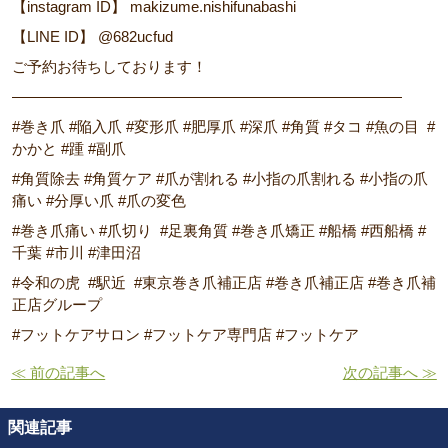
【instagram ID】 makizume.nishifunabashi
【LINE ID】 @682ucfud
ご予約お待ちしております！
――――――――――――――――――――――――――
#巻き爪 #陥入爪 #変形爪 #肥厚爪 #深爪 #角質 #タコ #魚の目 #
かかと #踵 #副爪
#角質除去 #角質ケア #爪が割れる #小指の爪割れる #小指の爪
痛い #分厚い爪 #爪の変色
#巻き爪痛い #爪切り #足裏角質 #巻き爪矯正 #船橋 #西船橋 #
千葉 #市川 #津田沼
#令和の虎 #駅近 #東京巻き爪補正店 #巻き爪補正店 #巻き爪補
正店グループ
#フットケアサロン #フットケア専門店 #フットケア
≪ 前の記事へ
次の記事へ ≫
関連記事