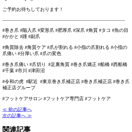
ご予約お待ちしております！
――――――――――――――――――――――――――
#巻き爪 #陥入爪 #変形爪 #肥厚爪 #深爪 #角質 #タコ #魚の目
#かかと #踵 #副爪
#角質除去 #角質ケア #爪が割れる #小指の爪割れる #小指の
爪痛い #分厚い爪 #爪の変色
#巻き爪痛い #爪切り #足裏角質 #巻き爪矯正 #船橋 #西船橋
#千葉 #市川 #津田沼
#令和の虎 #駅近 #東京巻き爪補正店 #巻き爪補正店 #巻き爪
補正店グループ
#フットケアサロン #フットケア専門店 #フットケア
≪ 前の記事へ
次の記事へ ≫
関連記事