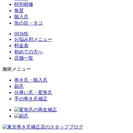
特別研修
角質
陥入爪
魚の目・タコ
HOME
お悩み別メニュー
料金表
初めての方へ
店舗一覧
施術メニュー
巻き爪・陥入爪
副爪
分厚い爪・変形爪
手の巻き爪補正