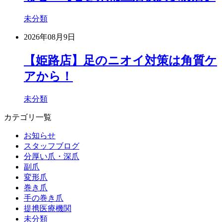
未分類
2026年08月9日
【姫路店】足のニオイ対策は角質ケ
アから！
未分類
カテゴリ一覧
お知らせ
スタッフブログ
分厚い爪・深爪
副爪
変形爪
巻き爪
手の巻き爪
提携医療機関
未分類