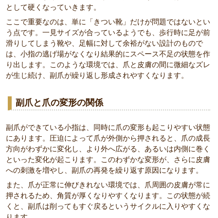
として硬くなっていきます。
ここで重要なのは、単に「きつい靴」だけが問題ではないとい
う点です。一見サイズが合っているようでも、歩行時に足が前
滑りしてしまう靴や、足幅に対して余裕がない設計のもので
は、小指の逃げ場がなくなり結果的にスペース不足の状態を作
り出します。このような環境では、爪と皮膚の間に微細なズレ
が生じ続け、副爪が繰り返し形成されやすくなります。
副爪と爪の変形の関係
副爪ができている小指は、同時に爪の変形も起こりやすい状態
にあります。圧迫によって爪が外側から押されると、爪の成長
方向がわずかに変化し、より外へ広がる、あるいは内側に巻く
といった変化が起こります。このわずかな変形が、さらに皮膚
への刺激を増やし、副爪の再発を繰り返す原因になります。
また、爪が正常に伸びきれない環境では、爪周囲の皮膚が常に
押されるため、角質が厚くなりやすくなります。この状態が続
くと、副爪は削ってもすぐ戻るというサイクルに入りやすくな
ります。