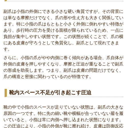
副爪は小指の外側にできる小さな硬い角質ですが、その背景に
は単なる摩擦だけでなく、爪の形や生え方も大きく関係してい
ます。特に小指の爪はもともと小さく外側に倒れやすい特徴が
あり、歩行時の圧力を受ける面積が限られているため、一点に
負担が集中しやすい状態です。この状態が続くことで、爪の横
にある皮膚が守ろうとして角質化し、副爪として現れてきま
す。
さらに、小指の爪がやや内側に巻く傾向がある場合、爪自体が
外側の皮膚を押しやすくなり、摩擦と圧迫が重なることで副爪
の形成を助長します。つまり、副爪は皮膚の問題だけでなく、
爪の構造と密接に関わっているのが特徴です。
靴内スペース不足が引き起こす圧迫
靴の中で小指のスペースが足りていない状態は、副爪の大きな
原因の一つです。特に先の細い靴や横幅が合っていない靥を履
いていると、小指は常に内側へ押し込まれた状態になります。
この圧迫により、小指の外側が靴に擦れ続け、皮膚は防御反応