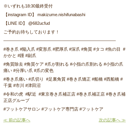
※いずれも18:30最終受付
【instagram ID】 makizume.nishifunabashi
【LINE ID】 @682ucfud
ご予約お待ちしております！
――――――――――――――――――――――――――
#巻き爪 #陥入爪 #変形爪 #肥厚爪 #深爪 #角質 #タコ #魚の目 #
かかと #踵 #副爪
#角質除去 #角質ケア #爪が割れる #小指の爪割れる #小指の爪
痛い #分厚い爪 #爪の変色
#巻き爪痛い #爪切り #足裏角質 #巻き爪矯正 #船橋 #西船橋 #
千葉 #市川 #津田沼
#令和の虎 #駅近 #東京巻き爪補正店 #巻き爪補正店 #巻き爪補
正店グループ
#フットケアサロン #フットケア専門店 #フットケア
≪ 前の記事へ
次の記事へ ≫