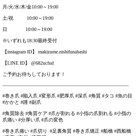
月/火/水/木/金10:00～19:00
土/祝 10:00～19:00
日 10:00～19:00
※いずれも18:30最終受付
【instagram ID】 makizume.nishifunabashi
【LINE ID】 @682ucfud
ご予約お待ちしております！
――――――――――――――――――――――――――
#巻き爪 #陥入爪 #変形爪 #肥厚爪 #深爪 #角質 #タコ #魚の目
#かかと #踵 #副爪
#角質除去 #角質ケア #爪が割れる #小指の爪割れる #小指の
爪痛い #分厚い爪 #爪の変色
#巻き爪痛い #爪切り #足裏角質 #巻き爪矯正 #船橋 #西船橋