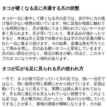
タコが硬くなる足に共通する爪の状態
タコが一点に集中して硬くなる方の足では、歩行中に力の逃
げ場が少ない状態が続いています。特に足指が地面に触れて
いる時間が短く、爪が接地にうまく関われていないケースが
多く見られます。爪が浮いていたり、巻き込みが強かったり
すると、本来は爪と足指で分散されるはずの力が足裏の限ら
れた一点に集まり続けます。その結果、皮膚は身を守ろうと
して厚みを増し、芯のある硬いタコへと変化していきます。
爪の白い部分が少なく、根元の動きが硬い方ほど、このタイ
プのタコになりやすい傾向があります。
タコが広がる足に見られる爪の使われ方
一方で、タコが面で広がっていく方の足では、強い一点圧で
はなく、弱い負荷が同じ範囲にかかり続けています。足指は
動いているように見えても、実際には踏ん張りきれておら
ず、爪も前に進む力を支えられていない状態です。このよう
な足では、爪が横方向に広がったり、厚みだけが増していた
りすることが多く、接地の感覚が曖昧になります。その結