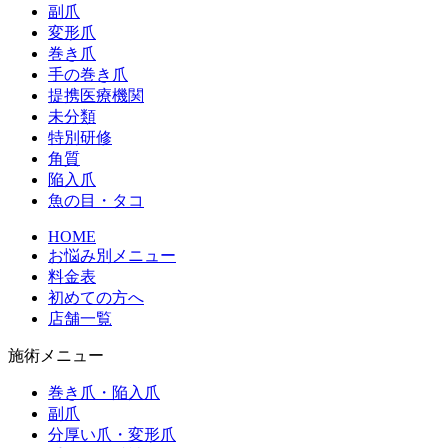
副爪
変形爪
巻き爪
手の巻き爪
提携医療機関
未分類
特別研修
角質
陥入爪
魚の目・タコ
HOME
お悩み別メニュー
料金表
初めての方へ
店舗一覧
施術メニュー
巻き爪・陥入爪
副爪
分厚い爪・変形爪