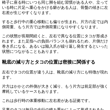
椅子に座る時にいつも同じ脚を組む習慣がある人や、立って
いる時に片足へ重心をかける癖がある人は、骨盤の傾きに左
右差が生じやすくなります。
すると歩行中の重心移動にも偏りが生まれ、片方の足では内
側荷重、もう片方では外側荷重になりやすくなります。
この状態が長期間続くと、左右で異なる位置にタコが形成さ
れます。また足指への負担バランスも崩れるため、片側だけ
巻き爪になる、あるいは陥入爪が繰り返し発生するといった
状態につながることもあります。
靴底の減り方とタコの位置は密接に関係する
左右でタコの位置が違う人は、靴底の減り方にも特徴が現れ
ます。
片方はかかとの外側が大きく減り、もう片方は前足部が強く
摩耗しているケースもあります。
これは歩行時の体重移動に左右差がある証拠です。
足裏のタコは毎日の歩行の積み重ねによって形成されるた