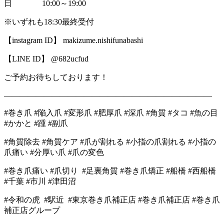
日 10:00～19:00
※いずれも18:30最終受付
【instagram ID】 makizume.nishifunabashi
【LINE ID】 @682ucfud
ご予約お待ちしております！
――――――――――――――――――――――――――
#巻き爪 #陥入爪 #変形爪 #肥厚爪 #深爪 #角質 #タコ #魚の目
#かかと #踵 #副爪
#角質除去 #角質ケア #爪が割れる #小指の爪割れる #小指の
爪痛い #分厚い爪 #爪の変色
#巻き爪痛い #爪切り #足裏角質 #巻き爪矯正 #船橋 #西船橋
#千葉 #市川 #津田沼
#令和の虎 #駅近 #東京巻き爪補正店 #巻き爪補正店 #巻き爪
補正店グループ