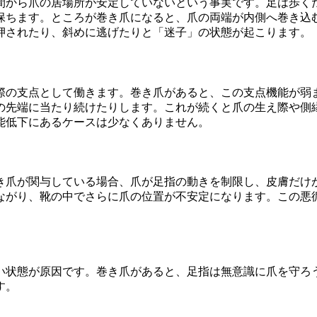
間から爪の居場所が安定していないという事実です。足は歩く
保ちます。ところが巻き爪になると、爪の両端が内側へ巻き込
押されたり、斜めに逃げたりと「迷子」の状態が起こります。
際の支点として働きます。巻き爪があると、この支点機能が弱
の先端に当たり続けたりします。これが続くと爪の生え際や側
能低下にあるケースは少なくありません。
き爪が関与している場合、爪が足指の動きを制限し、皮膚だけ
ながり、靴の中でさらに爪の位置が不安定になります。この悪
い状態が原因です。巻き爪があると、足指は無意識に爪を守ろ
す。