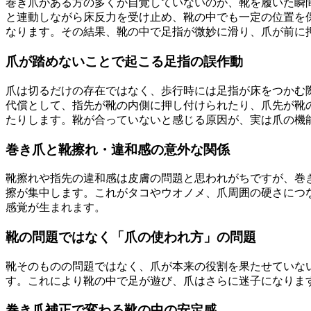
巻き爪がある方の多くが自覚していないのが、靴を履いた瞬
と連動しながら床反力を受け止め、靴の中でも一定の位置を
なります。その結果、靴の中で足指が微妙に滑り、爪が前に
爪が踏めないことで起こる足指の誤作動
爪は切るだけの存在ではなく、歩行時には足指が床をつかむ
代償として、指先が靴の内側に押し付けられたり、爪先が靴
たりします。靴が合っていないと感じる原因が、実は爪の機
巻き爪と靴擦れ・違和感の意外な関係
靴擦れや指先の違和感は皮膚の問題と思われがちですが、巻
擦が集中します。これがタコやウオノメ、爪周囲の硬さにつ
感覚が生まれます。
靴の問題ではなく「爪の使われ方」の問題
靴そのものの問題ではなく、爪が本来の役割を果たせていな
す。これにより靴の中で足が遊び、爪はさらに迷子になりま
巻き爪補正で変わる靴の中の安定感