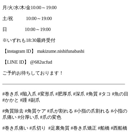
月/火/水/木/金10:00～19:00
土/祝 10:00～19:00
日 10:00～19:00
※いずれも18:30最終受付
【instagram ID】 makizume.nishifunabashi
【LINE ID】 @682ucfud
ご予約お待ちしております！
――――――――――――――――――――――――――
#巻き爪 #陥入爪 #変形爪 #肥厚爪 #深爪 #角質 #タコ #魚の目
#かかと #踵 #副爪
#角質除去 #角質ケア #爪が割れる #小指の爪割れる #小指の
爪痛い #分厚い爪 #爪の変色
#巻き爪痛い #爪切り #足裏角質 #巻き爪矯正 #船橋 #西船橋