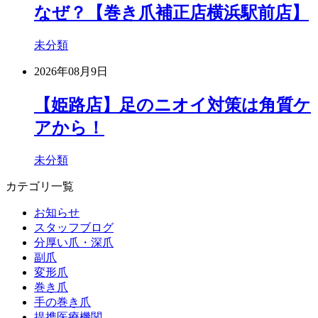
なぜ？【巻き爪補正店横浜駅前店】
未分類
2026年08月9日
【姫路店】足のニオイ対策は角質ケ
アから！
未分類
カテゴリ一覧
お知らせ
スタッフブログ
分厚い爪・深爪
副爪
変形爪
巻き爪
手の巻き爪
提携医療機関