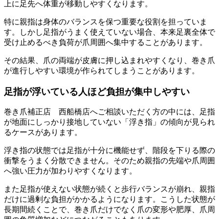
上に足先へ体重が移動しやすくなります。
特に親指は身体のバランスを保つ重要な役割を担っていま
す。しかし足指がうまく使えていない場合、本来足裏全体で
受け止めるべき負荷が爪周囲へ集中することがあります。
その結果、爪の両端が皮膚に押し込まれやすくなり、巻き爪
が進行しやすい環境が作られてしまうことがあります。
足指が浮いている人ほど負担が集中しやすい
巻き爪補正店 西船橋店へご相談いただく方の中には、足指
が地面にしっかり接地していない「浮き指」の傾向が見られ
るケースがあります。
浮き指の状態では足指が十分に機能せず、階段を下りる際の
衝撃をうまく分散できません。そのため親指の先端や爪周囲
へ強い圧力が加わりやすくなります。
また足指が使えない状態が続くと歩行バランスが崩れ、親指
だけに過剰な負担がかかるようになります。こうした状態が
長期間続くことで、巻き爪だけでなく爪の変形や肥厚、爪周