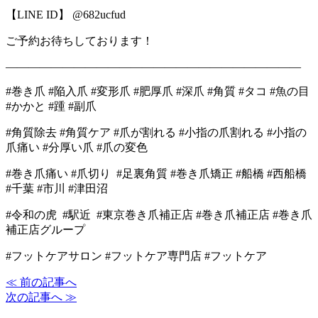
【LINE ID】 @682ucfud
ご予約お待ちしております！
――――――――――――――――――――――――――
#巻き爪 #陥入爪 #変形爪 #肥厚爪 #深爪 #角質 #タコ #魚の目
#かかと #踵 #副爪
#角質除去 #角質ケア #爪が割れる #小指の爪割れる #小指の
爪痛い #分厚い爪 #爪の変色
#巻き爪痛い #爪切り #足裏角質 #巻き爪矯正 #船橋 #西船橋
#千葉 #市川 #津田沼
#令和の虎 #駅近 #東京巻き爪補正店 #巻き爪補正店 #巻き爪
補正店グループ
#フットケアサロン #フットケア専門店 #フットケア
≪ 前の記事へ
次の記事へ ≫