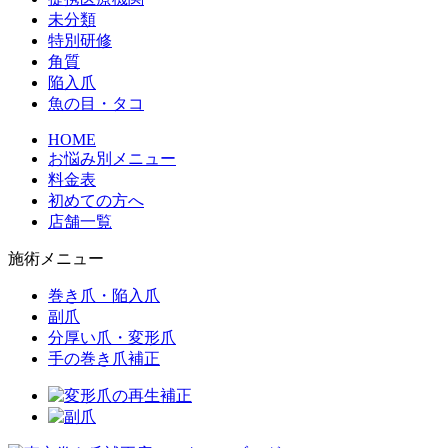
未分類
特別研修
角質
陥入爪
魚の目・タコ
HOME
お悩み別メニュー
料金表
初めての方へ
店舗一覧
施術メニュー
巻き爪・陥入爪
副爪
分厚い爪・変形爪
手の巻き爪補正