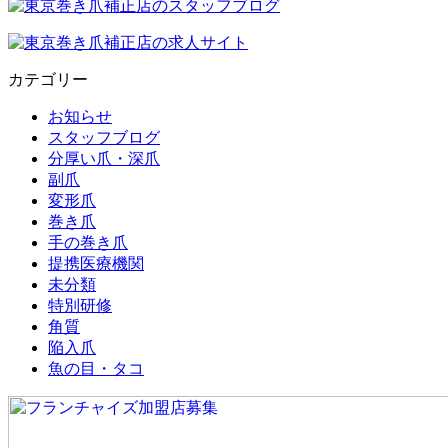
カテゴリー
お知らせ
スタッフブログ
分厚い爪・深爪
副爪
変形爪
巻き爪
手の巻き爪
提携医療機関
未分類
特別研修
角質
陥入爪
魚の目・タコ