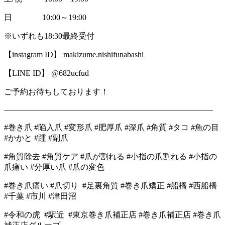
日 10:00～19:00
※いずれも18:30最終受付
【instagram ID】 makizume.nishifunabashi
【LINE ID】 @682ucfud
ご予約お待ちしております！
――――――――――――――――――――――――――
#巻き爪 #陥入爪 #変形爪 #肥厚爪 #深爪 #角質 #タコ #魚の目
#かかと #踵 #副爪
#角質除去 #角質ケア #爪が割れる #小指の爪割れる #小指の
爪痛い #分厚い爪 #爪の変色
#巻き爪痛い #爪切り #足裏角質 #巻き爪矯正 #船橋 #西船橋
#千葉 #市川 #津田沼
#令和の虎 #駅近 #東京巻き爪補正店 #巻き爪補正店 #巻き爪