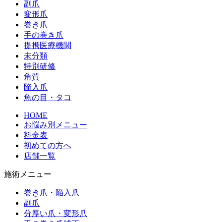
副爪
変形爪
巻き爪
手の巻き爪
提携医療機関
未分類
特別研修
角質
陥入爪
魚の目・タコ
HOME
お悩み別メニュー
料金表
初めての方へ
店舗一覧
施術メニュー
巻き爪・陥入爪
副爪
分厚い爪・変形爪