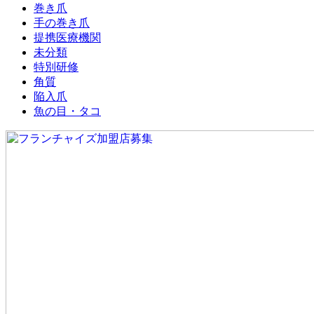
巻き爪
手の巻き爪
提携医療機関
未分類
特別研修
角質
陥入爪
魚の目・タコ