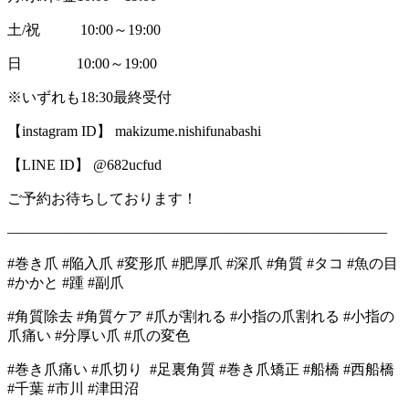
土/祝 10:00～19:00
日 10:00～19:00
※いずれも18:30最終受付
【instagram ID】 makizume.nishifunabashi
【LINE ID】 @682ucfud
ご予約お待ちしております！
――――――――――――――――――――――――――
#巻き爪 #陥入爪 #変形爪 #肥厚爪 #深爪 #角質 #タコ #魚の目
#かかと #踵 #副爪
#角質除去 #角質ケア #爪が割れる #小指の爪割れる #小指の
爪痛い #分厚い爪 #爪の変色
#巻き爪痛い #爪切り #足裏角質 #巻き爪矯正 #船橋 #西船橋
#千葉 #市川 #津田沼