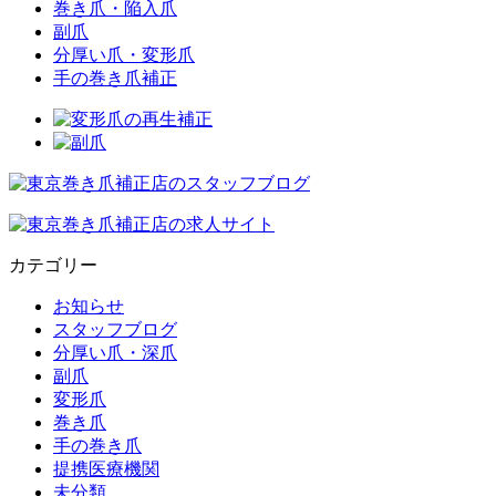
巻き爪・陥入爪
副爪
分厚い爪・変形爪
手の巻き爪補正
カテゴリー
お知らせ
スタッフブログ
分厚い爪・深爪
副爪
変形爪
巻き爪
手の巻き爪
提携医療機関
未分類