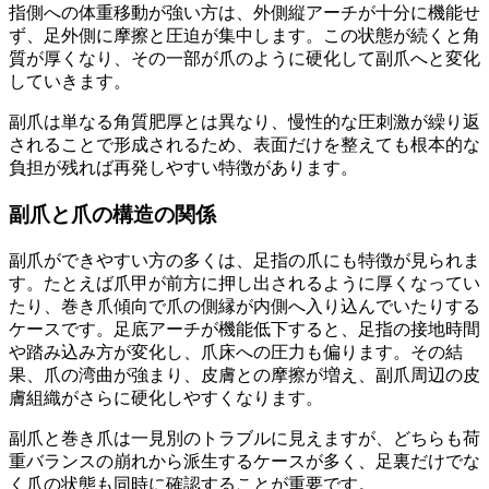
指側への体重移動が強い方は、外側縦アーチが十分に機能せ
ず、足外側に摩擦と圧迫が集中します。この状態が続くと角
質が厚くなり、その一部が爪のように硬化して副爪へと変化
していきます。
副爪は単なる角質肥厚とは異なり、慢性的な圧刺激が繰り返
されることで形成されるため、表面だけを整えても根本的な
負担が残れば再発しやすい特徴があります。
副爪と爪の構造の関係
副爪ができやすい方の多くは、足指の爪にも特徴が見られま
す。たとえば爪甲が前方に押し出されるように厚くなってい
たり、巻き爪傾向で爪の側縁が内側へ入り込んでいたりする
ケースです。足底アーチが機能低下すると、足指の接地時間
や踏み込み方が変化し、爪床への圧力も偏ります。その結
果、爪の湾曲が強まり、皮膚との摩擦が増え、副爪周辺の皮
膚組織がさらに硬化しやすくなります。
副爪と巻き爪は一見別のトラブルに見えますが、どちらも荷
重バランスの崩れから派生するケースが多く、足裏だけでな
く爪の状態も同時に確認することが重要です。