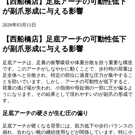
【西船橋店】足底アーチの可動性低下
が副爪形成に与える影響
2026年03月11日
【西船橋店】足底アーチの可動性低下
が副爪形成に与える影響
足底アーチは、足裏の衝撃吸収や体重分散を担う重要な構造
です。このアーチがしなやかに動くことで、歩行時の荷重は
足全体へと分散され、特定の部位に過度な圧力が集中するこ
とを防いでいます。しかし、アーチの可動性が低下すると、
荷重の逃げ場が失われ、小指側や母趾側の一部に圧が偏るよ
うになります。その結果として現れやすいのが副爪の形成で
す。
足底アーチの硬さが生む圧の偏り
足底アーチが硬くなる背景には、筋力低下や歩行バランスの
崩れ、合わない靴の継続使用などが関係しています。特に小