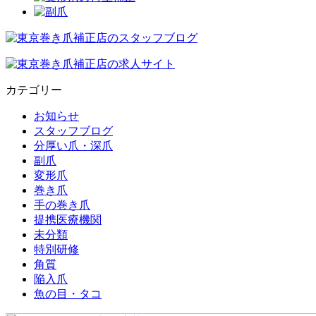
カテゴリー
お知らせ
スタッフブログ
分厚い爪・深爪
副爪
変形爪
巻き爪
手の巻き爪
提携医療機関
未分類
特別研修
角質
陥入爪
魚の目・タコ