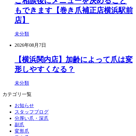
ご相談後にメニューを決めること
もできます【巻き爪補正店横浜駅前
店】
未分類
2026年08月7日
【横浜関内店】加齢によって爪は変
形しやすくなる？
未分類
カテゴリ一覧
お知らせ
スタッフブログ
分厚い爪・深爪
副爪
変形爪