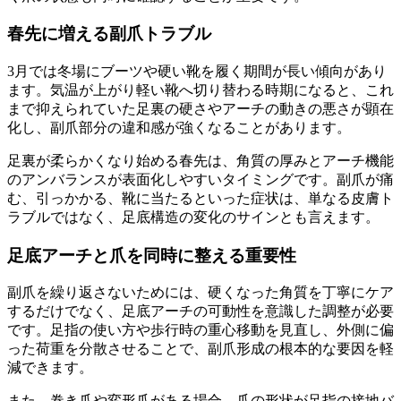
春先に増える副爪トラブル
3月では冬場にブーツや硬い靴を履く期間が長い傾向があり
ます。気温が上がり軽い靴へ切り替わる時期になると、これ
まで抑えられていた足裏の硬さやアーチの動きの悪さが顕在
化し、副爪部分の違和感が強くなることがあります。
足裏が柔らかくなり始める春先は、角質の厚みとアーチ機能
のアンバランスが表面化しやすいタイミングです。副爪が痛
む、引っかかる、靴に当たるといった症状は、単なる皮膚ト
ラブルではなく、足底構造の変化のサインとも言えます。
足底アーチと爪を同時に整える重要性
副爪を繰り返さないためには、硬くなった角質を丁寧にケア
するだけでなく、足底アーチの可動性を意識した調整が必要
です。足指の使い方や歩行時の重心移動を見直し、外側に偏
った荷重を分散させることで、副爪形成の根本的な要因を軽
減できます。
また、巻き爪や変形爪がある場合、爪の形状が足指の接地バ