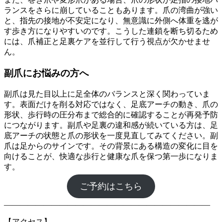
ランスをさらに崩していることもあります。爪の湾曲が強い
と、指先の接地が不安定になり、無意識に外側へ体重を逃が
す歩き方になりやすいのです。こうした連鎖を断ち切るため
には、爪補正と足裏ケアを並行して行う視点が欠かせませ
ん。
副爪にお悩みの方へ
副爪は見た目以上に足全体のバランスと深く関わっていま
す。表面だけを削る対応ではなく、足底アーチの動き、爪の
形状、歩行時の圧分布まで総合的に確認することが再発予防
につながります。副爪や足裏の違和感が続いている方は、足
底アーチの状態と爪の形状を一度見直してみてください。副
爪は足からのサインです。その背景にある構造の変化に目を
向けることが、快適な歩行と健康な爪を保つ第一歩になりま
す。
ご予約はこちら
――――――――――――――――――――――――――
【アクセス】