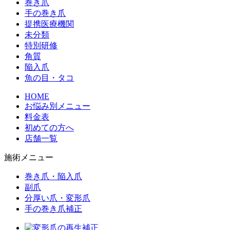
巻き爪
手の巻き爪
提携医療機関
未分類
特別研修
角質
陥入爪
魚の目・タコ
HOME
お悩み別メニュー
料金表
初めての方へ
店舗一覧
施術メニュー
巻き爪・陥入爪
副爪
分厚い爪・変形爪
手の巻き爪補正