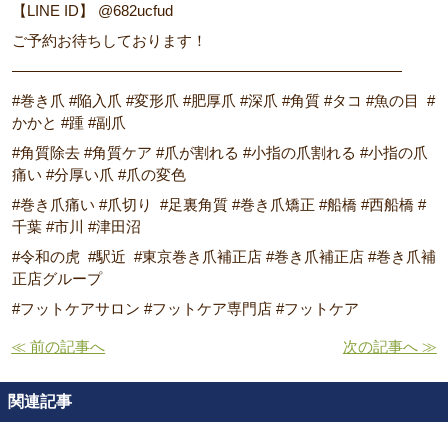
【LINE ID】 @682ucfud
ご予約お待ちしております！
――――――――――――――――――――――――――
#巻き爪 #陥入爪 #変形爪 #肥厚爪 #深爪 #角質 #タコ #魚の目 #
かかと #踵 #副爪
#角質除去 #角質ケア #爪が割れる #小指の爪割れる #小指の爪
痛い #分厚い爪 #爪の変色
#巻き爪痛い #爪切り #足裏角質 #巻き爪矯正 #船橋 #西船橋 #
千葉 #市川 #津田沼
#令和の虎 #駅近 #東京巻き爪補正店 #巻き爪補正店 #巻き爪補
正店グループ
#フットケアサロン #フットケア専門店 #フットケア
≪ 前の記事へ
次の記事へ ≫
関連記事