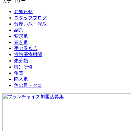
カテゴリー
お知らせ
スタッフブログ
分厚い爪・深爪
副爪
変形爪
巻き爪
手の巻き爪
提携医療機関
未分類
特別研修
角質
陥入爪
魚の目・タコ