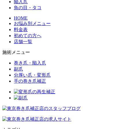
陥入爪
魚の目・タコ
HOME
お悩み別メニュー
料金表
初めての方へ
店舗一覧
施術メニュー
巻き爪・陥入爪
副爪
分厚い爪・変形爪
手の巻き爪補正