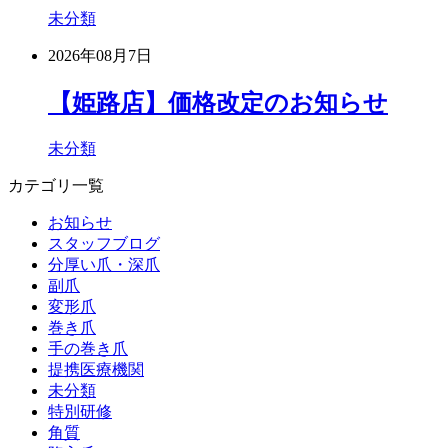
未分類
2026年08月7日
【姫路店】価格改定のお知らせ
未分類
カテゴリ一覧
お知らせ
スタッフブログ
分厚い爪・深爪
副爪
変形爪
巻き爪
手の巻き爪
提携医療機関
未分類
特別研修
角質