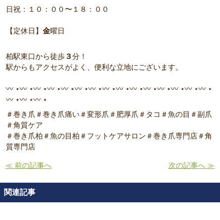
日祝：１０：００〜１８：００
【定休日】
金
曜日
柏駅東口から徒歩
３
分！
駅からもアクセスがよく、便利な立地にございます。
〰︎ ⋆〰︎ ⋆〰︎ ⋆〰︎ ⋆〰︎ ⋆〰︎ ⋆〰︎ ⋆〰︎ ⋆〰︎ ⋆〰︎ ⋆〰︎ ⋆〰︎ ⋆〰︎ ⋆〰︎ ⋆〰︎ ⋆
〰︎ ⋆〰︎ ⋆〰︎ ⋆
＃巻き爪＃巻き爪痛い＃変形爪＃肥厚爪＃タコ＃魚の目＃副爪
＃角質ケア
＃巻き爪柏＃魚の目柏＃フットケアサロン＃巻き爪専門店＃角
質専門店
≪ 前の記事へ
次の記事へ ≫
関連記事