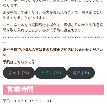
なります。
爪が乾燥して硬くなり、弾力が失われることで、巻き爪になり
やすくなることがあります。
ジェルネイルを長期間続ける場合は、適切な爪のケアや休息期
間を取り入れることが、巻き爪予防に役立ちます。
〰︎ ⋆〰︎ ⋆〰︎ ⋆〰︎ ⋆〰︎ ⋆〰︎ ⋆〰︎ ⋆〰︎ ⋆〰︎ ⋆〰︎ ⋆〰︎ ⋆〰︎ ⋆〰︎ ⋆〰︎ ⋆〰︎ ⋆
〰︎
爪や角質でお悩みの方は巻き爪補正店柏店におまかせください
✨
予約
はこちらから
👇
ネット予約
ライン予約
電話予約
営業時間
平日：１０：００〜１９：００