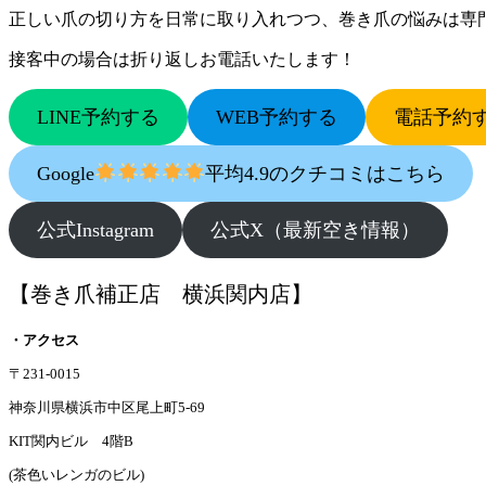
正しい爪の切り方を日常に取り入れつつ、巻き爪の悩みは専
接客中の場合は折り返しお電話いたします！
LINE予約する
WEB予約する
電話予約
Google
平均4.9のクチコミはこちら
公式Instagram
公式X（最新空き情報）
【巻き爪補正店 横浜関内店】
・アクセス
〒231-0015
神奈川県横浜市中区尾上町5-69
KIT関内ビル 4階B
(茶色いレンガのビル)