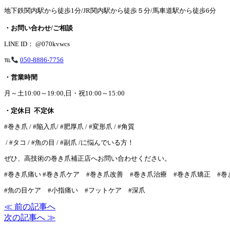
地下鉄関内駅から徒歩1分/JR関内駅から徒歩５分/馬車道駅から徒歩6分
・お問い合わせ/ご相談
LINE ID： @070kvwcs
℡
050-8886-7756
・営業時間
月～土10:00～19:00,日・祝10:00～15:00
・定休日 不定休
#巻き爪 / #陥入爪/ #肥厚爪 / #変形爪 / #角質
/ #タコ / #魚の目 / #副爪 /に悩んでいる方！
ぜひ、高技術の巻き爪補正店へお問い合わせください。
#巻き爪痛い #巻き爪ケア #巻き爪改善 #巻き爪治療 #巻き爪矯正 #
#魚の目ケア #小指痛い #フットケア #深爪
≪ 前の記事へ
次の記事へ ≫