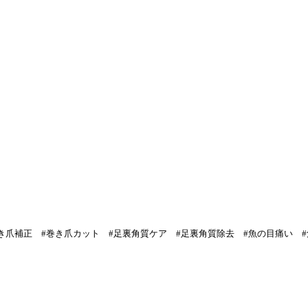
巻き爪補正 #巻き爪カット #足裏角質ケア #足裏角質除去 #魚の目痛い 