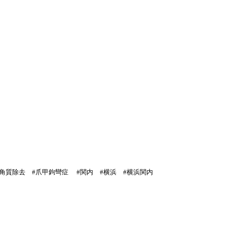
#角質除去 #爪甲鉤彎症 #関内 #横浜 #横浜関内