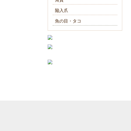
陥入爪
魚の目・タコ