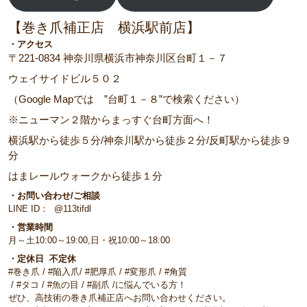
【巻き爪補正店 横浜駅前店】
・アクセス
〒221-0834 神奈川県横浜市神奈川区台町１－７
ウェイサイドビル５０２
（Google Mapでは ”台町１－８”で検索ください）
※ニューマン２階からまっすぐ台町方面へ！
横浜駅から徒歩５分/神奈川駅から徒歩２分/反町駅から徒歩９
分
はまレールウォークから徒歩１分
・お問い合わせ/ご相談
LINE ID： @113tifdl
・営業時間
月～土10:00～19:00,日・祝10:00～18:00
・定休日 不定休
#巻き爪 / #陥入爪/ #肥厚爪 / #変形爪 / #角質
/ #タコ / #魚の目 / #副爪 /に悩んでいる方！
ぜひ、高技術の巻き爪補正店へお問い合わせください。