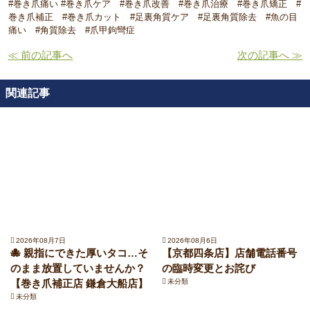
#巻き爪痛い #巻き爪ケア #巻き爪改善 #巻き爪治療 #巻き爪矯正 #
巻き爪補正 #巻き爪カット #足裏角質ケア #足裏角質除去 #魚の目
痛い #角質除去 #爪甲鉤彎症
≪ 前の記事へ
次の記事へ ≫
関連記事
2026年08月7日
2026年08月6日
🐙 親指にできた厚いタコ…そ
【京都四条店】店舗電話番号
のまま放置していませんか？
の臨時変更とお詫び
【巻き爪補正店 鎌倉大船店】
未分類
未分類