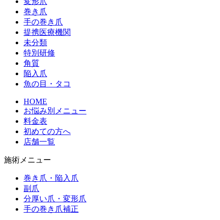
変形爪
巻き爪
手の巻き爪
提携医療機関
未分類
特別研修
角質
陥入爪
魚の目・タコ
HOME
お悩み別メニュー
料金表
初めての方へ
店舗一覧
施術メニュー
巻き爪・陥入爪
副爪
分厚い爪・変形爪
手の巻き爪補正