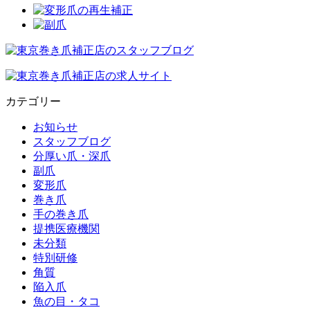
カテゴリー
お知らせ
スタッフブログ
分厚い爪・深爪
副爪
変形爪
巻き爪
手の巻き爪
提携医療機関
未分類
特別研修
角質
陥入爪
魚の目・タコ