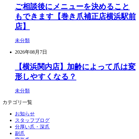
ご相談後にメニューを決めること
もできます【巻き爪補正店横浜駅前
店】
未分類
2026年08月7日
【横浜関内店】加齢によって爪は変
形しやすくなる？
未分類
カテゴリ一覧
お知らせ
スタッフブログ
分厚い爪・深爪
副爪