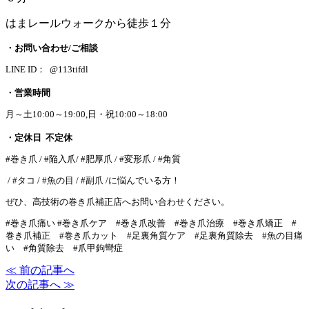
はまレールウォークから徒歩１分
・お問い合わせ/ご相談
LINE ID： @113tifdl
・営業時間
月～土10:00～19:00,日・祝10:00～18:00
・定休日 不定休
#巻き爪 / #陥入爪/ #肥厚爪 / #変形爪 / #角質
/ #タコ / #魚の目 / #副爪 /に悩んでいる方！
ぜひ、高技術の巻き爪補正店へお問い合わせください。
#巻き爪痛い #巻き爪ケア #巻き爪改善 #巻き爪治療 #巻き爪矯正 #
巻き爪補正 #巻き爪カット #足裏角質ケア #足裏角質除去 #魚の目痛
い #角質除去 #爪甲鉤彎症
≪ 前の記事へ
次の記事へ ≫