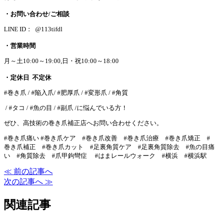
・お問い合わせ/ご相談
LINE ID： @113tifdl
・営業時間
月～土10:00～19:00,日・祝10:00～18:00
・定休日 不定休
#巻き爪 / #陥入爪/ #肥厚爪 / #変形爪 / #角質
/ #タコ / #魚の目 / #副爪 /に悩んでいる方！
ぜひ、高技術の巻き爪補正店へお問い合わせください。
#巻き爪痛い #巻き爪ケア #巻き爪改善 #巻き爪治療 #巻き爪矯正 #
巻き爪補正 #巻き爪カット #足裏角質ケア #足裏角質除去 #魚の目痛
い #角質除去 #爪甲鉤彎症 #はまレールウォーク #横浜 #横浜駅
≪ 前の記事へ
次の記事へ ≫
関連記事