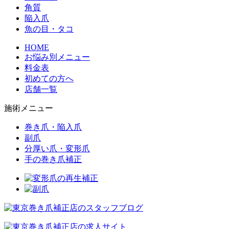
角質
陥入爪
魚の目・タコ
HOME
お悩み別メニュー
料金表
初めての方へ
店舗一覧
施術メニュー
巻き爪・陥入爪
副爪
分厚い爪・変形爪
手の巻き爪補正