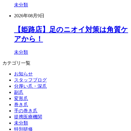
未分類
2026年08月9日
【姫路店】足のニオイ対策は角質ケ
アから！
未分類
カテゴリ一覧
お知らせ
スタッフブログ
分厚い爪・深爪
副爪
変形爪
巻き爪
手の巻き爪
提携医療機関
未分類
特別研修