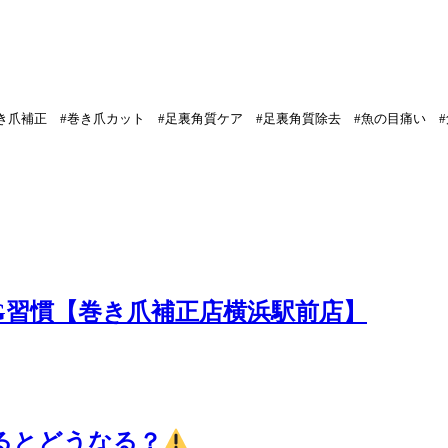
巻き爪補正 #巻き爪カット #足裏角質ケア #足裏角質除去 #魚の目痛い 
G習慣【巻き爪補正店横浜駅前店】
るとどうなる？