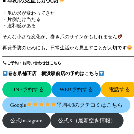
■ 早めの見直しが大切
・爪の形が変わってきた
・片側だけ当たる
・違和感がある
そんな小さな変化が、巻き爪のサインかもしれません
再発予防のためにも、日常生活から見直すことが大切です
ご予約・お問い合わせはこちら
巻き爪補正店 横浜駅前店の予約はこちら
LINE予約する
WEB予約する
電話する
Google
平均4.9のクチコミはこちら
公式Instagram
公式X（最新空き情報）