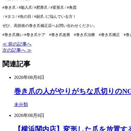
#巻き爪 / #陥入爪/ #肥厚爪 / #変形爪 / #角質
/ #タコ / #魚の目 / #副爪 /に悩んでいる方！
ぜひ、高技術の巻き爪補正店へお問い合わせください。
#巻き爪痛い #巻き爪ケア #巻き爪改善 #巻き爪治療 #巻き爪矯正 #
≪ 前の記事へ
次の記事へ ≫
関連記事
2026年08月8日
巻き爪の人がやりがちな爪切りのN
未分類
2026年08月8日
【横浜関内店】変形した爪を放置す