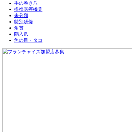
手の巻き爪
提携医療機関
未分類
特別研修
角質
陥入爪
魚の目・タコ