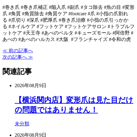
#巻き爪 #巻き爪補正 #陥入爪 #副爪 #タコ除去 #魚の目 #変形
爪 #角質 #角質除去 #角質ケア #footcare #爪 #小指の爪割れ
る #爪切り #深爪 #肥厚爪 #巻き爪治療 #小指の爪引っかか
る #ネイルケア #フットケア #フットケアサロン #トラブルフ
ットケア #天王寺 #あべのベルタ #キューズモール #阿倍野 #
あべの #あべのハルカス #大阪 #フランチャイズ #令和の虎
≪ 前の記事へ
次の記事へ ≫
関連記事
2026年08月9日
【横浜関内店】変形爪は見た目だけ
の問題ではありません！
未分類
2026年08月9日