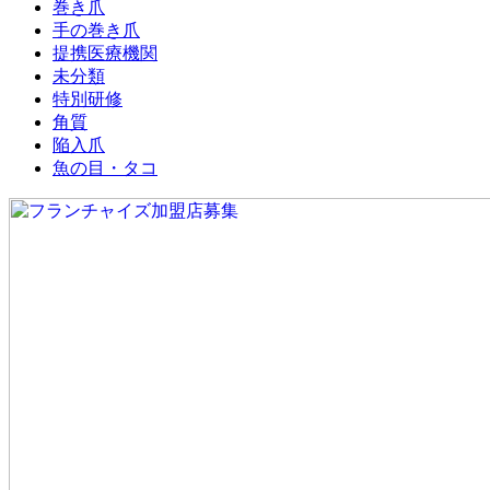
巻き爪
手の巻き爪
提携医療機関
未分類
特別研修
角質
陥入爪
魚の目・タコ