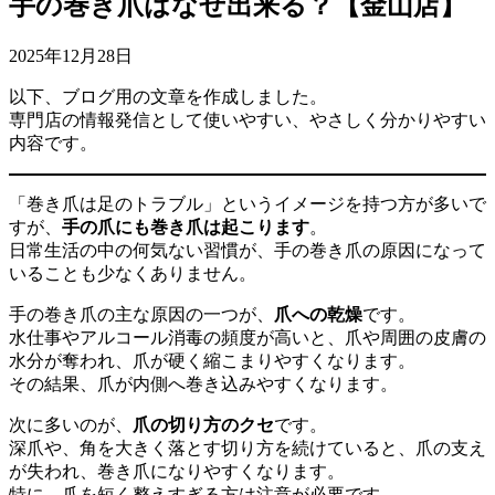
手の巻き爪はなぜ出来る？【金山店】
2025年12月28日
以下、ブログ用の文章を作成しました。
専門店の情報発信として使いやすい、やさしく分かりやすい
内容です。
「巻き爪は足のトラブル」というイメージを持つ方が多いで
すが、
手の爪にも巻き爪は起こります
。
日常生活の中の何気ない習慣が、手の巻き爪の原因になって
いることも少なくありません。
手の巻き爪の主な原因の一つが、
爪への乾燥
です。
水仕事やアルコール消毒の頻度が高いと、爪や周囲の皮膚の
水分が奪われ、爪が硬く縮こまりやすくなります。
その結果、爪が内側へ巻き込みやすくなります。
次に多いのが、
爪の切り方のクセ
です。
深爪や、角を大きく落とす切り方を続けていると、爪の支え
が失われ、巻き爪になりやすくなります。
特に、爪を短く整えすぎる方は注意が必要です。