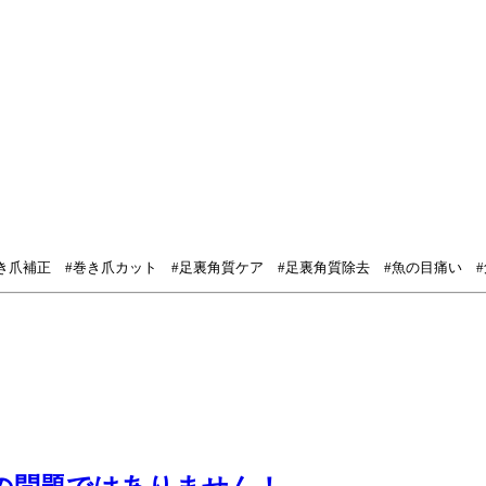
#巻き爪補正 #巻き爪カット #足裏角質ケア #足裏角質除去 #魚の目痛い