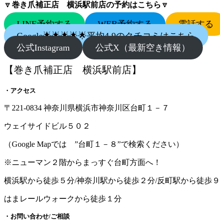
🔽
巻き爪補正店 横浜駅前店の予約はこちら
🔽
LINE予約する
WEB予約する
電話する
Google🌟🌟🌟🌟🌟平均4.9のクチコミはこちら
公式Instagram
公式X（最新空き情報）
【巻き爪補正店 横浜駅前店】
・アクセス
〒221-0834 神奈川県横浜市神奈川区台町１－７
ウェイサイドビル５０２
（Google Mapでは ”台町１－８”で検索ください）
※ニューマン２階からまっすぐ台町方面へ！
横浜駅から徒歩５分/神奈川駅から徒歩２分/反町駅から徒歩
はまレールウォークから徒歩１分
・お問い合わせ/ご相談