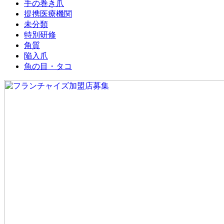
手の巻き爪
提携医療機関
未分類
特別研修
角質
陥入爪
魚の目・タコ