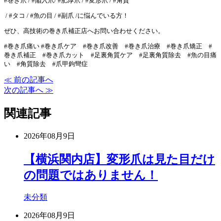
#巻き爪 / #陥入爪/ #肥厚爪 / #変形爪 / #角質
/ #タコ / #魚の目 / #副爪 /に悩んでいる方！
ぜひ、高技術の巻き爪補正店へお問い合わせください。
#巻き爪痛い #巻き爪ケア #巻き爪改善 #巻き爪治療 #巻き爪矯正 #
巻き爪補正 #巻き爪カット #足裏角質ケア #足裏角質除去 #魚の目痛
い #角質除去 #爪甲鉤彎症
≪ 前の記事へ
次の記事へ ≫
関連記事
2026年08月9日
【横浜関内店】変形爪は見た目だけ
の問題ではありません！
未分類
2026年08月9日