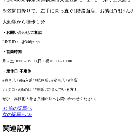
※笠間口降りて、左手に真っ直ぐ1階路面店、お隣は”ほけん
大船駅から徒歩１分
・お問い合わせ/ご相談
LINE ID： @346jpjqh
・営業時間
月～土10:00～19:00,日・祝10:00～18:00
・定休日 不定休
#巻き爪 / #陥入爪/ #肥厚爪 / #変形爪 / #角質
/ #タコ / #魚の目 / #副爪 /に悩んでいる方！
ぜひ、高技術の巻き爪補正店へお問い合わせください。
≪ 前の記事へ
次の記事へ ≫
関連記事