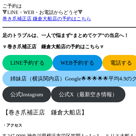
ご予約は
🔻LINE・WEB・お電話からどうぞ🔻
巻き爪補正店 鎌倉大船店の予約はこちら
足のトラブルは、一人で悩まず“まとめてケア”の当店へ！
🔽
巻き爪補正店 鎌倉大船店の予約はこちら
🔽
LINE予約する
WEB予約する
電話する
姉妹店（横浜関内店）Google🌟🌟🌟🌟🌟平均4.
公式Instagram
公式X（最新空き情報）
【巻き爪補正店 鎌倉大船店】
・アクセス
〒247-0006 神奈川県横浜市栄区笠間１−１−１ ルリエ大船１