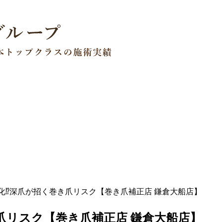
化⁉︎深爪が招く巻き爪リスク【巻き爪補正店 鎌倉大船店】
き爪リスク【巻き爪補正店 鎌倉大船店】