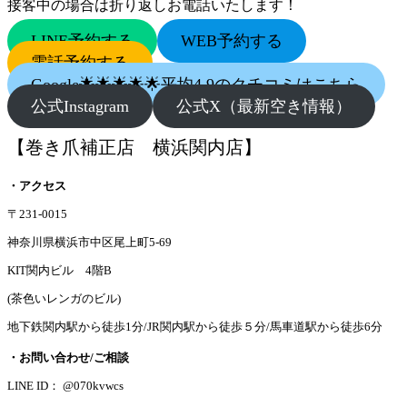
接客中の場合は折り返しお電話いたします！
LINE予約する
WEB予約する
電話予約する
Google🌟🌟🌟🌟🌟平均4.9のクチコミはこちら
公式Instagram
公式X（最新空き情報）
【巻き爪補正店 横浜関内店】
・アクセス
〒231-0015
神奈川県横浜市中区尾上町5-69
KIT関内ビル 4階B
(茶色いレンガのビル)
地下鉄関内駅から徒歩1分/JR関内駅から徒歩５分/馬車道駅から徒歩6分
・お問い合わせ/ご相談
LINE ID： @070kvwcs