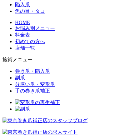
陥入爪
魚の目・タコ
HOME
お悩み別メニュー
料金表
初めての方へ
店舗一覧
施術メニュー
巻き爪・陥入爪
副爪
分厚い爪・変形爪
手の巻き爪補正