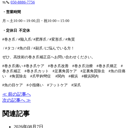
℡📞
050-8886-7756
・営業時間
月～土10:00～19:00,日・祝10:00～15:00
・定休日 不定休
#巻き爪 / #陥入爪/ #肥厚爪 / #変形爪 / #角質
/ #タコ / #魚の目 / #副爪 /に悩んでいる方！
ぜひ、高技術の巻き爪補正店へお問い合わせください。
#巻き爪痛い #巻き爪ケア #巻き爪改善 #巻き爪治療 #巻き爪矯正 #
巻き爪補正 #巻き爪カット #足裏角質ケア #足裏角質除去 #魚の目痛
い #角質除去 #爪甲鉤彎症 #関内 #横浜 #横浜関内
#魚の目ケア #小指痛い #フットケア #深爪
≪ 前の記事へ
次の記事へ ≫
関連記事
2026年08月7日