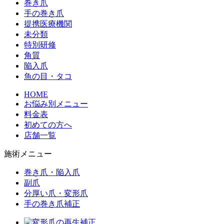
巻き爪
手の巻き爪
提携医療機関
未分類
特別研修
角質
陥入爪
魚の目・タコ
HOME
お悩み別メニュー
料金表
初めての方へ
店舗一覧
施術メニュー
巻き爪・陥入爪
副爪
分厚い爪・変形爪
手の巻き爪補正