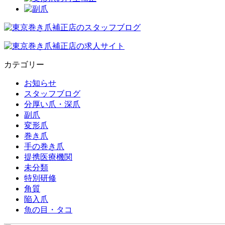
カテゴリー
お知らせ
スタッフブログ
分厚い爪・深爪
副爪
変形爪
巻き爪
手の巻き爪
提携医療機関
未分類
特別研修
角質
陥入爪
魚の目・タコ