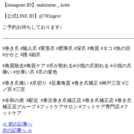
【instagram ID】makizume._.kobe
【公式LINE ID】@785zgevr
ご予約お待ちしております♪
―――――――――――――――――――――――――――
#巻き爪 #陥入爪 #変形爪 #肥厚爪 #深爪 #角質 #タコ #魚の目
#かかと #踵 #副爪
#角質除去#角質ケア #爪が割れる#小指の爪割れる #小指の爪
痛い #分厚い爪 #爪の変色
#巻き爪痛い #爪切り #足裏角質 #巻き爪矯正 #神戸三宮 #三
ノ宮 #三宮
#令和の虎 #駅近 #東京巻き爪補正店 #巻き爪補正店 #巻き爪
補正店グループ #フットケアサロン #フットケア専門店 #フ
ットケア
≪ 前の記事へ
次の記事へ ≫