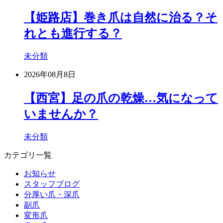
【姫路店】巻き爪は自然に治る？そ
れとも進行する？
未分類
2026年08月8日
【西宮】足の爪の乾燥…気になって
いませんか？
未分類
カテゴリ一覧
お知らせ
スタッフブログ
分厚い爪・深爪
副爪
変形爪