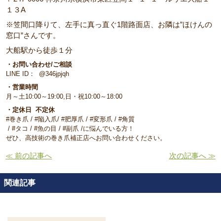
１３A
※笠間口降りて、左手に真っ直ぐ1階路面店、お隣は”ほけんの
窓口”さんです。
大船駅から徒歩１分
・お問い合わせ/ご相談
LINE ID： @346jpjqh
・営業時間
月～土10:00～19:00,日・祝10:00～18:00
・定休日 不定休
#巻き爪 / #陥入爪/ #肥厚爪 / #変形爪 / #角質
/ #タコ / #魚の目 / #副爪 /に悩んでいる方！
ぜひ、高技術の巻き爪補正店へお問い合わせください。
≪ 前の記事へ
次の記事へ ≫
関連記事