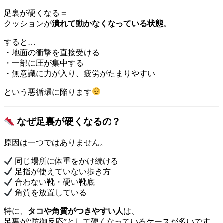
足裏が硬くなる＝
クッションが
潰れて動かなくなっている状態
。
すると…
・地面の衝撃を直接受ける
・一部に圧が集中する
・無意識に力が入り、疲労がたまりやすい
という悪循環に陥ります
なぜ足裏が硬くなるの？
原因は一つではありません。
同じ場所に体重をかけ続ける
足指が使えていない歩き方
合わない靴・硬い靴底
角質を放置している
特に、
タコや角質がつきやすい人
は、
足裏が“防御反応”として硬くなっているケースが多いです。