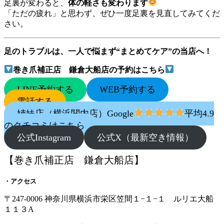
足裏が変わると、
体の軽さも変わります
「ただの疲れ」と思わず、ぜひ一度足裏を見直してみてくだ
さい。
足のトラブルは、一人で悩まず“まとめてケア”の当店へ！
巻き爪補正店 鎌倉大船店の予約はこちら
LINE予約する
WEB予約する
電話する
姉妹店（横浜関内店）Google
平均4.9
のクチコミはこちら
公式Instagram
公式X（最新空き情報）
【巻き爪補正店 鎌倉大船店】
・アクセス
〒247-0006 神奈川県横浜市栄区笠間１−１−１ ルリエ大船
１１３A