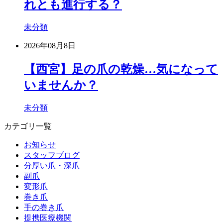
れとも進行する？
未分類
2026年08月8日
【西宮】足の爪の乾燥…気になって
いませんか？
未分類
カテゴリ一覧
お知らせ
スタッフブログ
分厚い爪・深爪
副爪
変形爪
巻き爪
手の巻き爪
提携医療機関