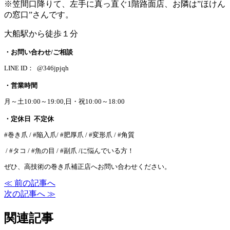
※笠間口降りて、左手に真っ直ぐ1階路面店、お隣は”ほけん
の窓口”さんです。
大船駅から徒歩１分
・お問い合わせ/ご相談
LINE ID： @346jpjqh
・営業時間
月～土10:00～19:00,日・祝10:00～18:00
・定休日 不定休
#巻き爪 / #陥入爪/ #肥厚爪 / #変形爪 / #角質
/ #タコ / #魚の目 / #副爪 /に悩んでいる方！
ぜひ、高技術の巻き爪補正店へお問い合わせください。
≪ 前の記事へ
次の記事へ ≫
関連記事