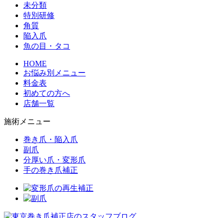
未分類
特別研修
角質
陥入爪
魚の目・タコ
HOME
お悩み別メニュー
料金表
初めての方へ
店舗一覧
施術メニュー
巻き爪・陥入爪
副爪
分厚い爪・変形爪
手の巻き爪補正