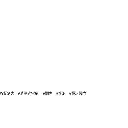
#角質除去 #爪甲鉤彎症 #関内 #横浜 #横浜関内