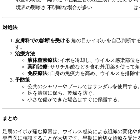
境界の明瞭さ
不明瞭な場合が多い
は
対処法
皮膚科での診断を受ける
魚の目かイボかを自己判断す
す。
治療方法
液体窒素療法
: イボを冷却し、ウイルス感染部位
薬剤治療
: サリチル酸などを含む外用薬を使って
免疫療法
: 自身の免疫力を高め、ウイルスを排除
予防策
公共のシャワーやプールではサンダルを使用する
足を清潔に保ち、乾燥を防ぐ。
小さな傷ができた場合はすぐに保護する。
まとめ
足裏のイボが痛む原因は、ウイルス感染による組織の変化や
専門医に相談することが大切です。早期に適切な治療を受け