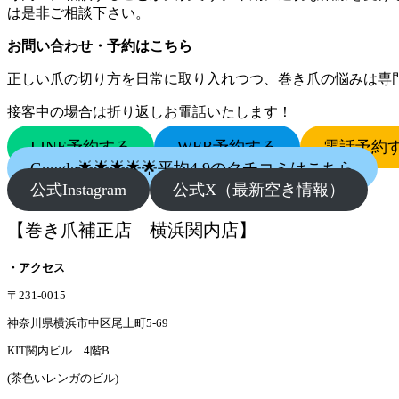
は是非ご相談下さい。
お問い合わせ・予約はこちら
正しい爪の切り方を日常に取り入れつつ、巻き爪の悩みは専
接客中の場合は折り返しお電話いたします！
LINE予約する
WEB予約する
電話予約
Google🌟🌟🌟🌟🌟平均4.9のクチコミはこちら
公式Instagram
公式X（最新空き情報）
【巻き爪補正店 横浜関内店】
・アクセス
〒231-0015
神奈川県横浜市中区尾上町5-69
KIT関内ビル 4階B
(茶色いレンガのビル)