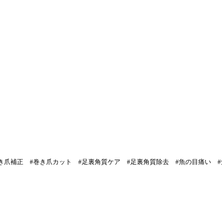
巻き爪補正 #巻き爪カット #足裏角質ケア #足裏角質除去 #魚の目痛い 