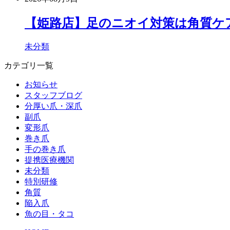
【姫路店】足のニオイ対策は角質ケ
未分類
カテゴリ一覧
お知らせ
スタッフブログ
分厚い爪・深爪
副爪
変形爪
巻き爪
手の巻き爪
提携医療機関
未分類
特別研修
角質
陥入爪
魚の目・タコ