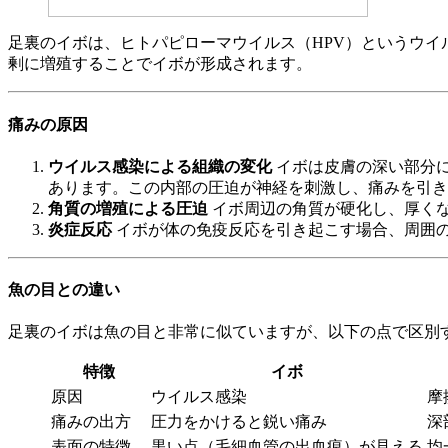
足裏のイボは、ヒトパピローマウイルス（HPV）というウ
剰に増殖することでイボが形成されます。
痛みの原因
ウイルス感染による組織の変化
イボは皮膚の深い部分
あります。この内部の圧迫が神経を刺激し、痛みを引き
角質の増殖による圧迫
イボ周辺の角質が硬化し、厚く
炎症反応
イボが体の免疫反応を引き起こす場合、周囲
魚の目との違い
足裏のイボは魚の目と非常に似ていますが、以下の点で区別
特徴
イボ
原因
ウイルス感染
摩
痛みの出方
圧力をかけると鋭い痛み
深
表面の特徴
黒い点（毛細血管の出血痕）が見える
均