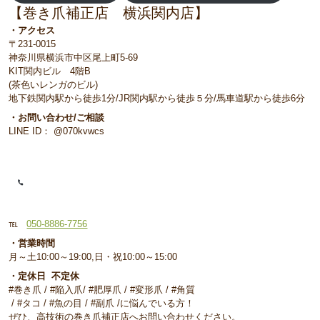
【巻き爪補正店 横浜関内店】
・アクセス
〒231-0015
神奈川県横浜市中区尾上町5-69
KIT関内ビル 4階B
(茶色いレンガのビル)
地下鉄関内駅から徒歩1分/JR関内駅から徒歩５分/馬車道駅から徒歩6分
・お問い合わせ/ご相談
LINE ID： @070kvwcs
℡
050-8886-7756
・営業時間
月～土10:00～19:00,日・祝10:00～15:00
・定休日 不定休
#巻き爪 / #陥入爪/ #肥厚爪 / #変形爪 / #角質
/ #タコ / #魚の目 / #副爪 /に悩んでいる方！
ぜひ、高技術の巻き爪補正店へお問い合わせください。