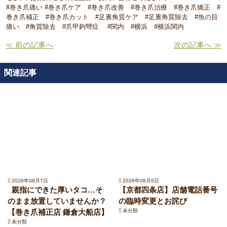
#巻き爪痛い #巻き爪ケア #巻き爪改善 #巻き爪治療 #巻き爪矯正 #
巻き爪補正 #巻き爪カット #足裏角質ケア #足裏角質除去 #魚の目
痛い #角質除去 #爪甲鉤彎症 #関内 #横浜 #横浜関内
≪ 前の記事へ
次の記事へ ≫
関連記事
2026年08月7日
2026年08月6日
親指にできた厚いタコ…そ
【京都四条店】店舗電話番号
のまま放置していませんか？
の臨時変更とお詫び
【巻き爪補正店 鎌倉大船店】
未分類
未分類