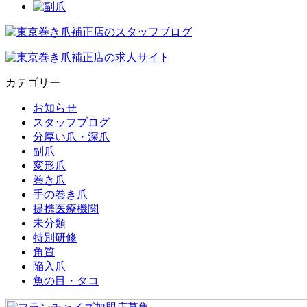
カテゴリー
お知らせ
スタッフブログ
分厚い爪・深爪
副爪
変形爪
巻き爪
手の巻き爪
提携医療機関
未分類
特別研修
角質
陥入爪
魚の目・タコ