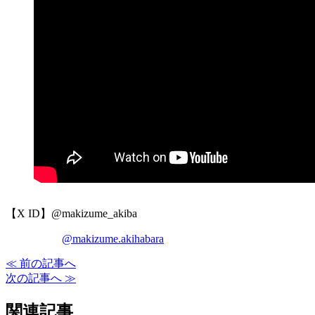
【X ID】@makizume_akiba
@makizume.akihabara
≪ 前の記事へ
次の記事へ ≫
関連記事