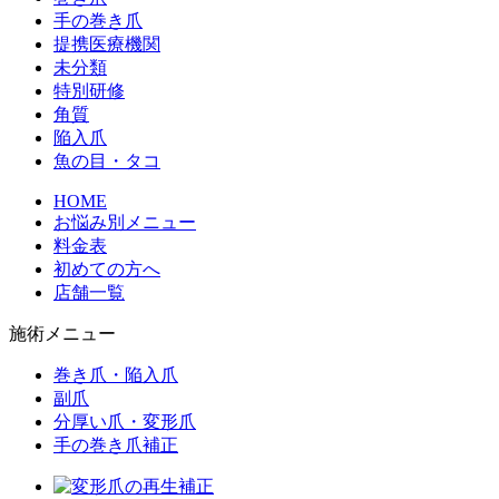
手の巻き爪
提携医療機関
未分類
特別研修
角質
陥入爪
魚の目・タコ
HOME
お悩み別メニュー
料金表
初めての方へ
店舗一覧
施術メニュー
巻き爪・陥入爪
副爪
分厚い爪・変形爪
手の巻き爪補正