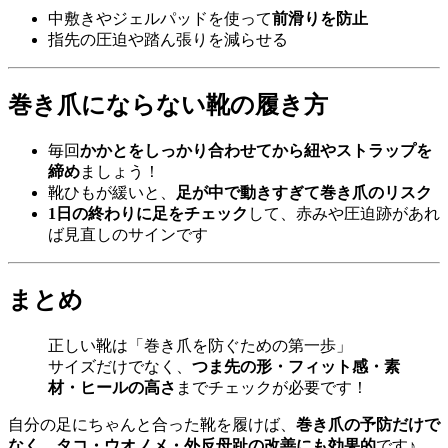
中敷きやジェルパッドを使って
前滑りを防止
指先の圧迫や踏ん張りを減らせる
巻き爪にならない靴の履き方
毎回
かかとをしっかり合わせてから紐やストラップを
締め
ましょう！
靴ひもが緩いと、
足が中で動きすぎて巻き爪のリスク
1日の終わりに足をチェック
して、赤みや圧迫跡があれ
ば見直しのサインです
まとめ
正しい靴は「巻き爪を防ぐための第一歩」
サイズだけでなく、
つま先の形・フィット感・素
材・ヒールの高さ
までチェックが必要です！
自分の足にちゃんと合った靴を履けば、
巻き爪の予防だけで
なく、タコ・ウオノメ・外反母趾の改善にも効果的
です♪