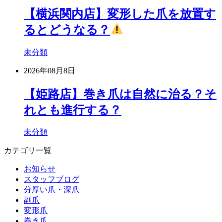
【横浜関内店】変形した爪を放置す
るとどうなる？
未分類
2026年08月8日
【姫路店】巻き爪は自然に治る？そ
れとも進行する？
未分類
カテゴリ一覧
お知らせ
スタッフブログ
分厚い爪・深爪
副爪
変形爪
巻き爪