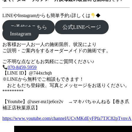
LINEやInstagramからも簡単予約♪詳しくは
◆
ご予約はこちら
公式LINEページ
Instagram
お客様お一人お一人の施術箇所、状況により
ご説明・ご案内をするオーダーメイドの施術です。
ご不明な点などもお気軽にご質問ください♪
070-8459-5959
【LINE ID】@744xchqh
※LINEから無料でご相談もできます！
おともだち登録後、写真とメッセージをお送りください。
*********
【Youtube】@user-mz1je6ce2v →マキバちゃんねる【巻き爪
補正店秋葉原店】
https://www.youtube.com/channel/UCvMKdEyFPfa7TJC82pTvnvA