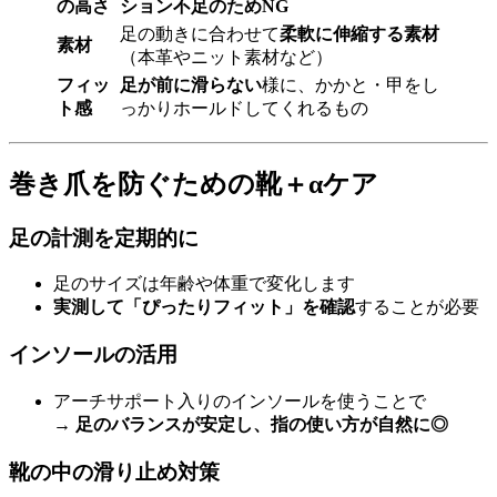
の高さ
ション不足のため
NG
足の動きに合わせて
柔軟に伸縮する素材
素材
（本革やニット素材など）
フィッ
足が前に滑らない
様に、かかと・甲をし
ト感
っかりホールドしてくれるもの
巻き爪を防ぐための靴＋αケア
足の計測を定期的に
足のサイズは年齢や体重で変化します
実測して「ぴったりフィット」を確認
することが必要
インソールの活用
アーチサポート入りのインソールを使うことで
→
足のバランスが安定し、指の使い方が自然に◎
靴の中の滑り止め対策