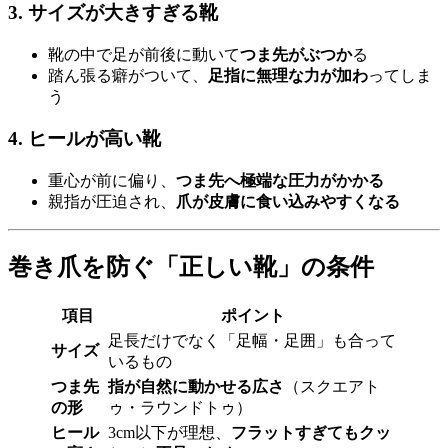
3.
サイズが大きすぎる靴
靴の中で足が前後に動いて
つま先がぶつか
る
踏ん張る癖がついて、
足指に無理な力が加わ
ってしま
う
4.
ヒールが高い靴
重心が前に偏り、
つま先へ極端な圧力がかかる
親指が圧迫され、
爪が皮膚に食い込みやすくなる
巻き爪を防ぐ「正しい靴」の条件
項目
ポイント
足長だけでなく「足幅・足囲」も合って
サイズ
いるもの
つま先
指が自然に動かせる広さ
（スクエアト
の形
ゥ・ラウンドトゥ）
ヒール
3cm以下が理想、
フラットすぎてもクッ