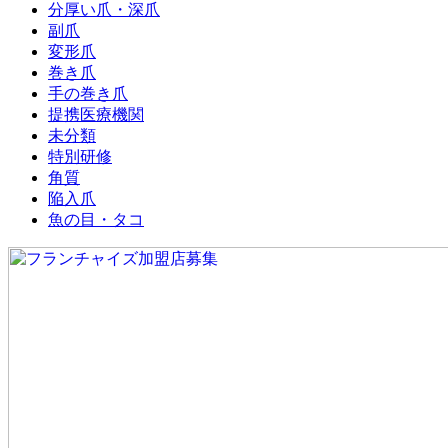
分厚い爪・深爪
副爪
変形爪
巻き爪
手の巻き爪
提携医療機関
未分類
特別研修
角質
陥入爪
魚の目・タコ