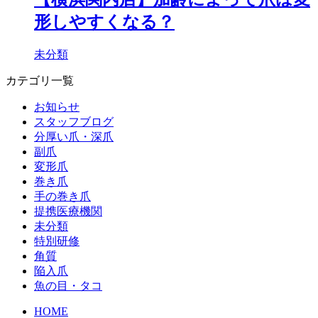
形しやすくなる？
未分類
カテゴリ一覧
お知らせ
スタッフブログ
分厚い爪・深爪
副爪
変形爪
巻き爪
手の巻き爪
提携医療機関
未分類
特別研修
角質
陥入爪
魚の目・タコ
HOME