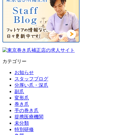
カテゴリー
お知らせ
スタッフブログ
分厚い爪・深爪
副爪
変形爪
巻き爪
手の巻き爪
提携医療機関
未分類
特別研修