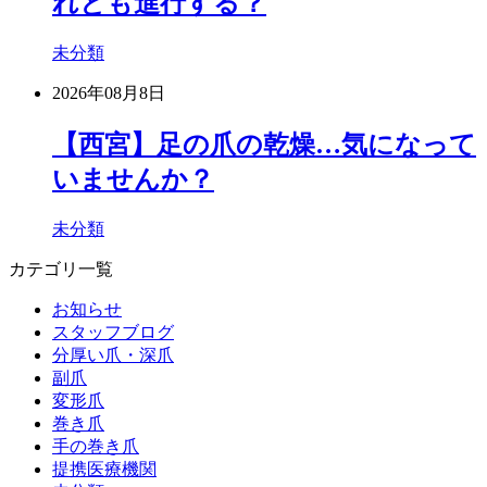
れとも進行する？
未分類
2026年08月8日
【西宮】足の爪の乾燥…気になって
いませんか？
未分類
カテゴリ一覧
お知らせ
スタッフブログ
分厚い爪・深爪
副爪
変形爪
巻き爪
手の巻き爪
提携医療機関