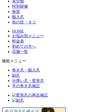
未分類
特別研修
角質
陥入爪
魚の目・タコ
HOME
お悩み別メニュー
料金表
初めての方へ
店舗一覧
施術メニュー
巻き爪・陥入爪
副爪
分厚い爪・変形爪
手の巻き爪補正