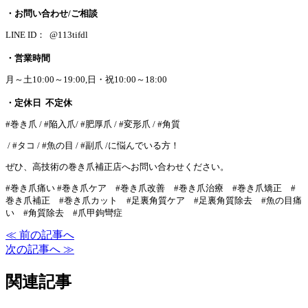
・お問い合わせ/ご相談
LINE ID： @113tifdl
・営業時間
月～土10:00～19:00,日・祝10:00～18:00
・定休日 不定休
#巻き爪 / #陥入爪/ #肥厚爪 / #変形爪 / #角質
/ #タコ / #魚の目 / #副爪 /に悩んでいる方！
ぜひ、高技術の巻き爪補正店へお問い合わせください。
#巻き爪痛い #巻き爪ケア #巻き爪改善 #巻き爪治療 #巻き爪矯正 #
巻き爪補正 #巻き爪カット #足裏角質ケア #足裏角質除去 #魚の目痛
い #角質除去 #爪甲鉤彎症
≪ 前の記事へ
次の記事へ ≫
関連記事