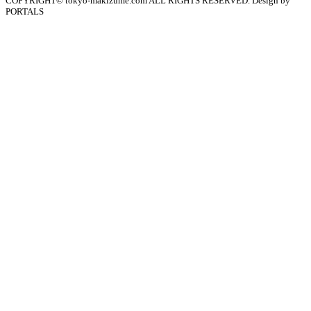
COPYRIGHT© tokyo-makizume.com ALL RIGHTS RESERVED. Design by
PORTALS