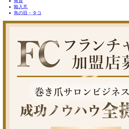
角質
陥入爪
魚の目・タコ