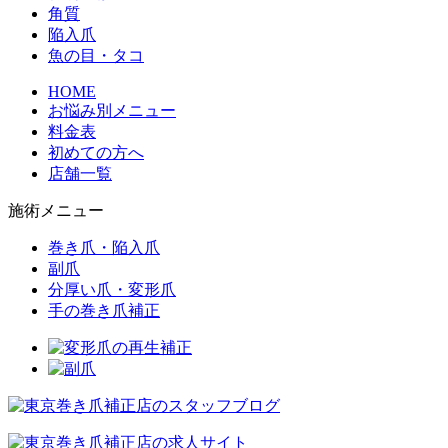
角質
陥入爪
魚の目・タコ
HOME
お悩み別メニュー
料金表
初めての方へ
店舗一覧
施術メニュー
巻き爪・陥入爪
副爪
分厚い爪・変形爪
手の巻き爪補正