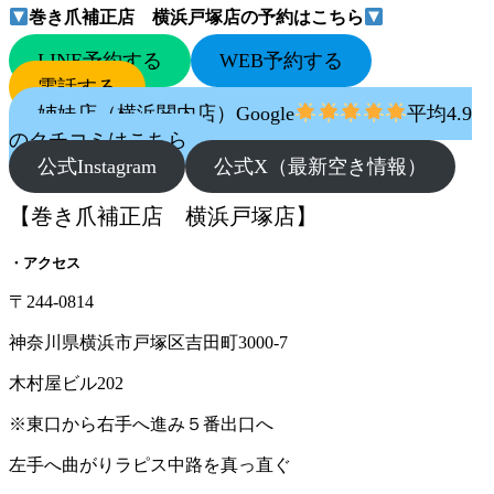
巻き爪補正店 横浜戸塚店の予約はこちら
LINE予約する
WEB予約する
電話する
姉妹店（横浜関内店）Google
平均4.9
のクチコミはこちら
公式Instagram
公式X（最新空き情報）
【巻き爪補正店 横浜戸塚店】
・アクセス
〒244-0814
神奈川県横浜市戸塚区吉田町3000-7
木村屋ビル202
※東口から右手へ進み５番出口へ
左手へ曲がりラピス中路を真っ直ぐ