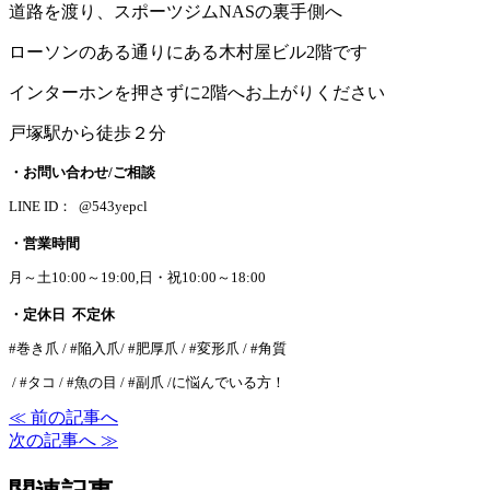
道路を渡り、スポーツジムNASの裏手側へ
ローソンのある通りにある木村屋ビル2階です
インターホンを押さずに2階へお上がりください
戸塚駅から徒歩２分
・お問い合わせ/ご相談
LINE ID： @543yepcl
・営業時間
月～土10:00～19:00,日・祝10:00～18:00
・定休日 不定休
#巻き爪 / #陥入爪/ #肥厚爪 / #変形爪 / #角質
/ #タコ / #魚の目 / #副爪 /に悩んでいる方！
≪ 前の記事へ
次の記事へ ≫