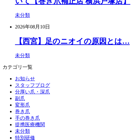
いて【巻き爪補正店 横浜戸塚店】
未分類
2026年08月10日
【西宮】足のニオイの原因とは…
未分類
カテゴリ一覧
お知らせ
スタッフブログ
分厚い爪・深爪
副爪
変形爪
巻き爪
手の巻き爪
提携医療機関
未分類
特別研修