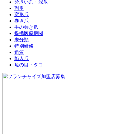
分厚い爪・深爪
副爪
変形爪
巻き爪
手の巻き爪
提携医療機関
未分類
特別研修
角質
陥入爪
魚の目・タコ