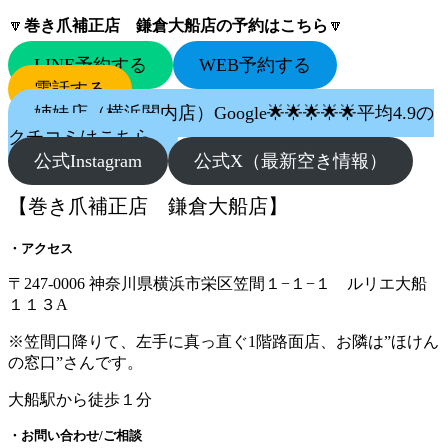
🔽
巻き爪補正店 鎌倉大船店の予約はこちら
🔽
LINE予約する
WEB予約する
電話する
姉妹店（横浜関内店）Google🌟🌟🌟🌟🌟平均4.9の
クチコミはこちら
公式Instagram
公式X（最新空き情報）
【巻き爪補正店 鎌倉大船店】
・アクセス
〒247-0006 神奈川県横浜市栄区笠間１−１−１ ルリエ大船
１１３A
※笠間口降りて、左手に真っ直ぐ1階路面店、お隣は”ほけん
の窓口”さんです。
大船駅から徒歩１分
・お問い合わせ/ご相談