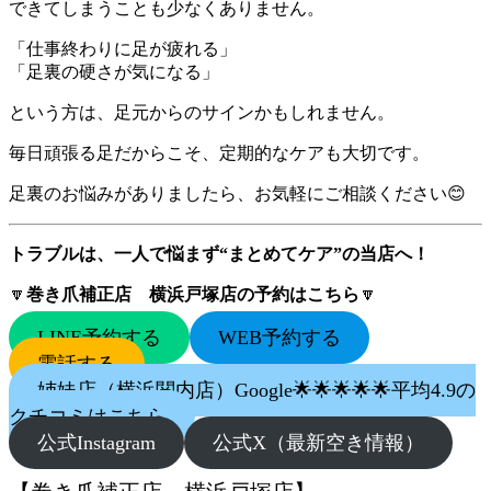
できてしまうことも少なくありません。
「仕事終わりに足が疲れる」
「足裏の硬さが気になる」
という方は、足元からのサインかもしれません。
毎日頑張る足だからこそ、定期的なケアも大切です。
足裏のお悩みがありましたら、お気軽にご相談ください😊
トラブルは、一人で悩まず“まとめてケア”の当店へ！
🔽
巻き爪補正店 横浜戸塚店の予約はこちら
🔽
LINE予約する
WEB予約する
電話する
姉妹店（横浜関内店）Google🌟🌟🌟🌟🌟平均4.9の
クチコミはこちら
公式Instagram
公式X（最新空き情報）