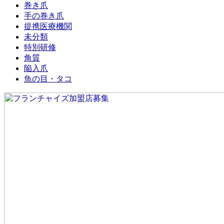
巻き爪
手の巻き爪
提携医療機関
未分類
特別研修
角質
陥入爪
魚の目・タコ