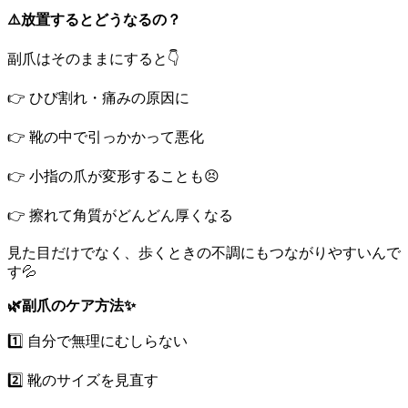
⚠️放置するとどうなるの？
副爪はそのままにすると👇
👉 ひび割れ・痛みの原因に
👉 靴の中で引っかかって悪化
👉 小指の爪が変形することも😣
👉 擦れて角質がどんどん厚くなる
見た目だけでなく、歩くときの不調にもつながりやすいんで
す💦
🌿副爪のケア方法✨
1️⃣ 自分で無理にむしらない
2️⃣ 靴のサイズを見直す