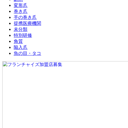
変形爪
巻き爪
手の巻き爪
提携医療機関
未分類
特別研修
角質
陥入爪
魚の目・タコ