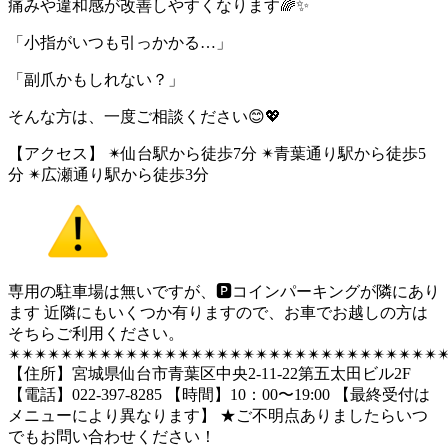
痛みや違和感が改善しやすくなります🌈✨
「小指がいつも引っかかる…」
「副爪かもしれない？」
そんな方は、一度ご相談ください😊💖
【アクセス】 ✴︎仙台駅から徒歩7分 ✴︎青葉通り駅から徒歩5
分 ✴︎広瀬通り駅から徒歩3分
専用の駐車場は無いですが、🅿︎コインパーキングが隣にあり
ます 近隣にもいくつか有りますので、お車でお越しの方は
そちらご利用ください。
✴︎✴︎✴︎✴︎✴︎✴︎✴︎✴︎✴︎✴︎✴︎✴︎✴︎✴︎✴︎✴︎✴︎✴︎✴︎✴︎✴︎✴︎✴︎✴︎✴︎✴︎✴︎✴︎✴︎✴︎✴︎✴︎✴︎✴
【住所】宮城県仙台市青葉区中央2-11-22第五太田ビル2F
【電話】022-397-8285 【時間】10：00〜19:00 【最終受付は
メニューにより異なります】 ★ご不明点ありましたらいつ
でもお問い合わせください！