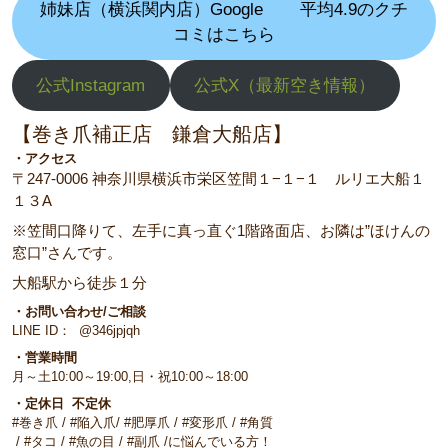
姉妹店（横浜関内店）Google
平均4.9のクチ
コミはこちら
公式Instagram
公式X（最新空き情報）
【巻き爪補正店 鎌倉大船店】
・アクセス
〒247-0006 神奈川県横浜市栄区笠間１−１−１ ルリエ大船１
１３A
※笠間口降りて、左手に真っ直ぐ1階路面店、お隣は”ほけんの
窓口”さんです。
大船駅から徒歩１分
・お問い合わせ/ご相談
LINE ID： @346jpjqh
・営業時間
月～土10:00～19:00,日・祝10:00～18:00
・定休日 不定休
#巻き爪 / #陥入爪/ #肥厚爪 / #変形爪 / #角質
/ #タコ / #魚の目 / #副爪 /に悩んでいる方！