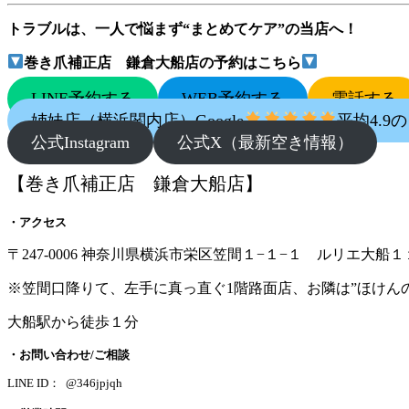
トラブルは、一人で悩まず“まとめてケア”の当店へ！
巻き爪補正店 鎌倉大船店の予約はこちら
LINE予約する
WEB予約する
電話する
姉妹店（横浜関内店）Google
平均4.
公式Instagram
公式X（最新空き情報）
【巻き爪補正店 鎌倉大船店】
・アクセス
〒247-0006 神奈川県横浜市栄区笠間１−１−１ ルリエ大船１
※笠間口降りて、左手に真っ直ぐ1階路面店、お隣は”ほけん
大船駅から徒歩１分
・お問い合わせ/ご相談
LINE ID： @346jpjqh