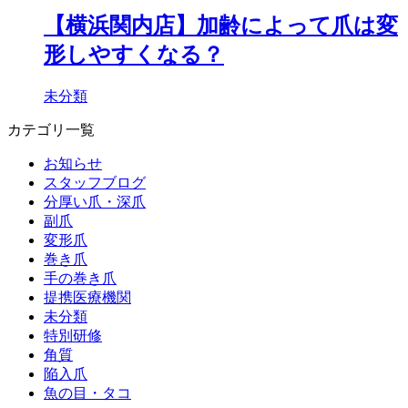
【横浜関内店】加齢によって爪は変
形しやすくなる？
未分類
カテゴリ一覧
お知らせ
スタッフブログ
分厚い爪・深爪
副爪
変形爪
巻き爪
手の巻き爪
提携医療機関
未分類
特別研修
角質
陥入爪
魚の目・タコ