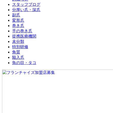
スタッフブログ
分厚い爪・深爪
副爪
変形爪
巻き爪
手の巻き爪
提携医療機関
未分類
特別研修
角質
陥入爪
魚の目・タコ