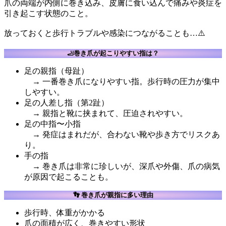
爪の両端が内側に巻き込み、皮膚に食い込んで痛みや炎症を
引き起こす状態のこと。
放っておくと歩行トラブルや感染につながることも…⚠️
🦶巻き爪が起こりやすい指は？
足の親指（母趾）
→ 一番巻き爪になりやすい指。歩行時の圧力が集中
しやすい。
足の人差し指（第2趾）
→ 親指と靴に挟まれて、圧迫されやすい。
足の中指〜小指
→ 発症はまれだが、合わない靴や歩き方でリスクあ
り。
手の指
→ 巻き爪は非常に珍しいが、深爪や外傷、爪の病気
が原因で起こることも。
👣 巻き爪が親指に多い理由
歩行時、体重がかかる
爪の面積が広く、巻きやすい形状