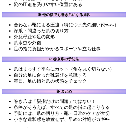
靴の圧迫を受けやすい位置にある
🦠 他の指でも巻き爪になる原因
合わない靴による圧迫（特につま先の細い靴👠👞）
深爪・間違った爪の切り方
外反母趾や足の変形
爪水虫や外傷
足の指に負担がかかるスポーツや立ち仕事
✅ 巻き爪の予防法
爪はまっすぐ平らにカット（角を丸く切らない）
自分の足に合った靴選びを意識する
毎日、足の指と爪の状態をチェック
📝 まとめ
巻き爪は「親指だけの問題」ではない！
条件がそろえば、すべての足の指に起こりうる
予防には、爪の切り方・靴・日常のケアが大切
小さな違和感を放置せず、早めの対処がカギ🔑