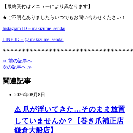
【最終受付はメニューにより異なります】
★ご不明点ありましたらいつでもお問い合わせください！
Instagram ID＝makizume_sendai
LINE ID＝@ makizume_sendai
✴︎✴︎✴︎✴︎✴︎✴︎✴︎✴︎✴︎✴︎✴︎✴︎✴︎✴︎✴︎✴︎✴︎✴︎✴︎✴︎✴︎✴︎✴︎✴︎✴︎✴︎✴︎✴︎✴︎✴︎✴︎✴︎✴︎✴
≪ 前の記事へ
次の記事へ ≫
関連記事
2026年08月8日
⚠️ 爪が浮いてきた…そのまま放置
していませんか？【巻き爪補正店
鎌倉大船店】