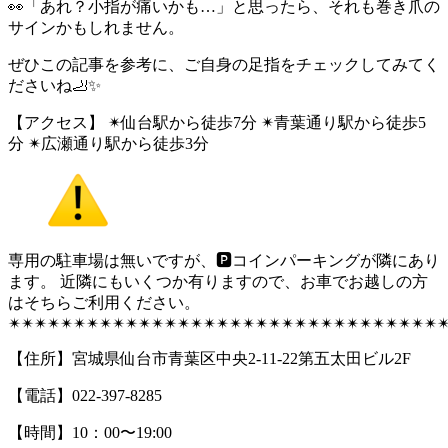
👀「あれ？小指が痛いかも…」と思ったら、それも巻き爪の
サインかもしれません。
ぜひこの記事を参考に、ご自身の足指をチェックしてみてく
ださいね🦶✨
【アクセス】 ✴︎仙台駅から徒歩7分 ✴︎青葉通り駅から徒歩5
分 ✴︎広瀬通り駅から徒歩3分
専用の駐車場は無いですが、🅿︎コインパーキングが隣にあり
ます。 近隣にもいくつか有りますので、お車でお越しの方
はそちらご利用ください。
✴︎✴︎✴︎✴︎✴︎✴︎✴︎✴︎✴︎✴︎✴︎✴︎✴︎✴︎✴︎✴︎✴︎✴︎✴︎✴︎✴︎✴︎✴︎✴︎✴︎✴︎✴︎✴︎✴︎✴︎✴︎✴︎✴︎✴
【住所】宮城県仙台市青葉区中央2-11-22第五太田ビル2F
【電話】022-397-8285
【時間】10：00〜19:00