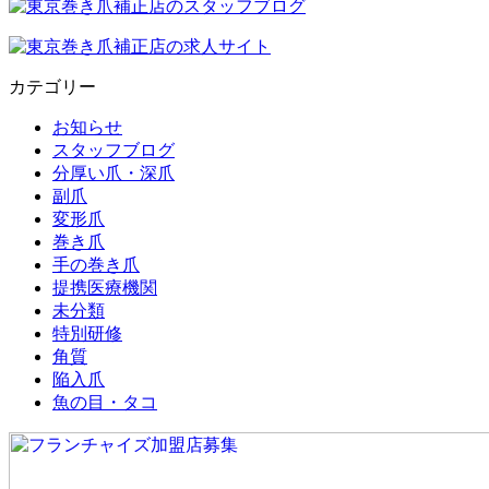
カテゴリー
お知らせ
スタッフブログ
分厚い爪・深爪
副爪
変形爪
巻き爪
手の巻き爪
提携医療機関
未分類
特別研修
角質
陥入爪
魚の目・タコ