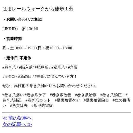
はまレールウォークから徒歩１分
・お問い合わせ/ご相談
LINE ID： @113tifdl
・営業時間
月～土10:00～19:00,日・祝10:00～18:00
・定休日 不定休
#巻き爪 / #陥入爪/ #肥厚爪 / #変形爪 / #角質
/ #タコ / #魚の目 / #副爪 /に悩んでいる方！
ぜひ、高技術の巻き爪補正店へお問い合わせください。
#巻き爪痛い #巻き爪ケア #巻き爪改善 #巻き爪治療 #巻き爪矯正 #
巻き爪補正 #巻き爪カット #足裏角質ケア #足裏角質除去 #魚の目痛
い #角質除去 #爪甲鉤彎症
≪ 前の記事へ
次の記事へ ≫