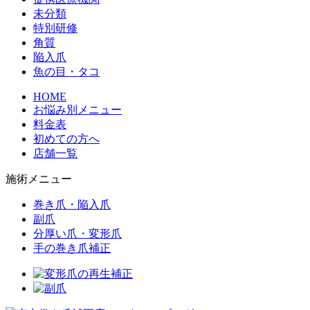
未分類
特別研修
角質
陥入爪
魚の目・タコ
HOME
お悩み別メニュー
料金表
初めての方へ
店舗一覧
施術メニュー
巻き爪・陥入爪
副爪
分厚い爪・変形爪
手の巻き爪補正