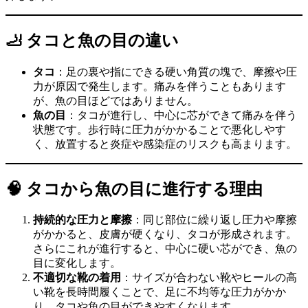
🦶 タコと魚の目の違い
タコ
：足の裏や指にできる硬い角質の塊で、摩擦や圧
力が原因で発生します。痛みを伴うこともあります
が、魚の目ほどではありません。
魚の目
：タコが進行し、中心に芯ができて痛みを伴う
状態です。歩行時に圧力がかかることで悪化しやす
く、放置すると炎症や感染症のリスクも高まります。
🧠 タコから魚の目に進行する理由
持続的な圧力と摩擦
：同じ部位に繰り返し圧力や摩擦
がかかると、皮膚が硬くなり、タコが形成されます。
さらにこれが進行すると、中心に硬い芯ができ、魚の
目に変化します。
不適切な靴の着用
：サイズが合わない靴やヒールの高
い靴を長時間履くことで、足に不均等な圧力がかか
り、タコや魚の目ができやすくなります。