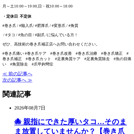
月～土10:00～19:00,日・祝10:00～18:00
・定休日 不定休
#巻き爪 / #陥入爪/ #肥厚爪 / #変形爪 / #角質
/ #タコ / #魚の目 / #副爪 /に悩んでいる方！
ぜひ、高技術の巻き爪補正店へお問い合わせください。
#巻き爪痛い #巻き爪ケア #巻き爪改善 #巻き爪治療 #巻き爪矯正 #
巻き爪補正 #巻き爪カット #足裏角質ケア #足裏角質除去 #魚の目痛
い #角質除去 #爪甲鉤彎症
≪ 前の記事へ
次の記事へ ≫
関連記事
2026年08月7日
🐙 親指にできた厚いタコ…そのま
ま放置していませんか？【巻き爪