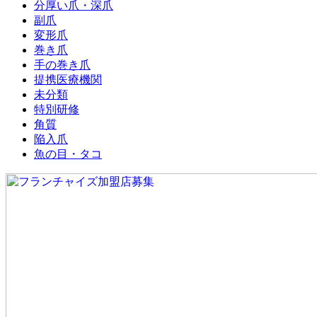
分厚い爪・深爪
副爪
変形爪
巻き爪
手の巻き爪
提携医療機関
未分類
特別研修
角質
陥入爪
魚の目・タコ