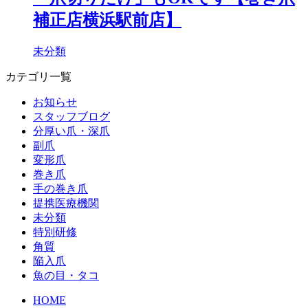
補正店横浜駅前店】
未分類
カテゴリ一覧
お知らせ
スタッフブログ
分厚い爪・深爪
副爪
変形爪
巻き爪
手の巻き爪
提携医療機関
未分類
特別研修
角質
陥入爪
魚の目・タコ
HOME