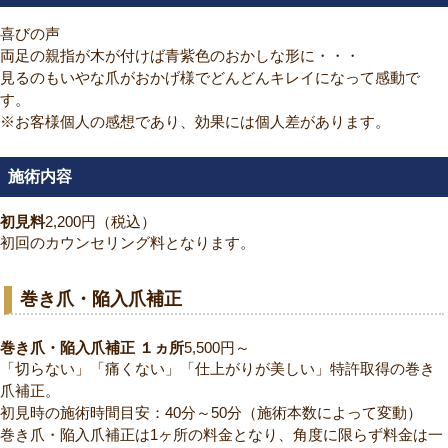
喜びの声
両足の親指が木が付けば青紫色のおかしな形に・・・
見るのもいやな爪がおかげ様でどんどんキレイになって感動で
す。
※お客様個人の感想であり、効果には個人差があります。
施術内容
初見料
2,200円（税込）
初回のカウンセリング料となります。
巻き爪・陥入爪補正
巻き爪・陥入爪補正 １ヵ所
5,500円～
「切らない」「痛くない」「仕上がりが美しい」特許取得の巻き
爪補正。
初見時の施術時間目安：40分～50分（施術本数によって変動）
巻き爪・陥入爪補正は1ヶ所の料金となり、角度に限らず料金は一