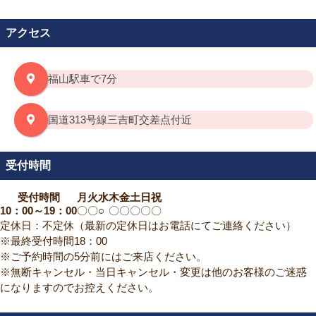
アクセス
福山駅車で7分
国道313号線三吉町交差点付近
受付時間
受付時間
月
火
水
木
金
土
日
祝
10：00～19：00
〇
〇
○
〇
〇
〇
〇
〇
定休日：不定休（最新の定休日はお電話にてご連絡ください）
※最終受付時間18：00
※ご予約時間の5分前にはご来店ください。
※無断キャンセル・当日キャンセル・変更は他のお客様のご迷惑
になりますのでお控えください。