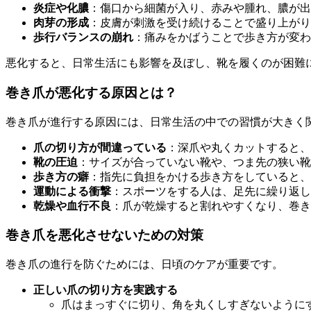
炎症や化膿
：傷口から細菌が入り、赤みや腫れ、膿が出
肉芽の形成
：皮膚が刺激を受け続けることで盛り上がり
歩行バランスの崩れ
：痛みをかばうことで歩き方が変わ
悪化すると、日常生活にも影響を及ぼし、靴を履くのが困難
巻き爪が悪化する原因とは？
巻き爪が進行する原因には、日常生活の中での習慣が大きく
爪の切り方が間違っている
：深爪や丸くカットすると、
靴の圧迫
：サイズが合っていない靴や、つま先の狭い靴
歩き方の癖
：指先に負担をかける歩き方をしていると、
運動による衝撃
：スポーツをする人は、足先に繰り返し
乾燥や血行不良
：爪が乾燥すると割れやすくなり、巻き
巻き爪を悪化させないための対策
巻き爪の進行を防ぐためには、日頃のケアが重要です。
正しい爪の切り方を実践する
爪はまっすぐに切り、角を丸くしすぎないように