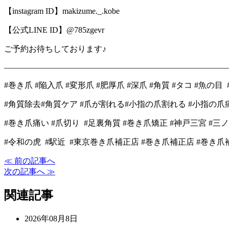
【instagram ID】makizume._.kobe
【公式LINE ID】@785zgevr
ご予約お待ちしております♪
―――――――――――――――――――――――――――
#巻き爪 #陥入爪 #変形爪 #肥厚爪 #深爪 #角質 #タコ #魚の目 
#角質除去#角質ケア #爪が割れる#小指の爪割れる #小指の爪痛
#巻き爪痛い #爪切り #足裏角質 #巻き爪矯正 #神戸三宮 #三ノ
#令和の虎 #駅近 #東京巻き爪補正店 #巻き爪補正店 #巻き
≪ 前の記事へ
次の記事へ ≫
関連記事
2026年08月8日