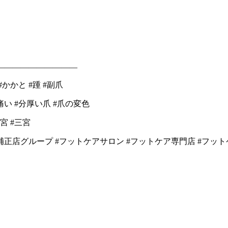
――――――――――
#かかと #踵 #副爪
い #分厚い爪 #爪の変色
宮 #三宮
爪補正店グループ #フットケアサロン #フットケア専門店 #フッ