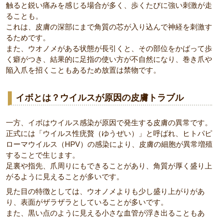
触ると鋭い痛みを感じる場合が多く、歩くたびに強い刺激が走
ることも。
これは、皮膚の深部にまで角質の芯が入り込んで神経を刺激す
るためです。
また、ウオノメがある状態が長引くと、その部位をかばって歩
く癖がつき、結果的に足指の使い方が不自然になり、巻き爪や
陥入爪を招くこともあるため放置は禁物です。
イボとは？ウイルスが原因の皮膚トラブル
一方、イボはウイルス感染が原因で発生する皮膚の異常です。
正式には「ウイルス性疣贅（ゆうぜい）」と呼ばれ、ヒトパピ
ローマウイルス（HPV）の感染により、皮膚の細胞が異常増殖
することで生じます。
足裏や指先、爪周りにもできることがあり、角質が厚く盛り上
がるように見えることが多いです。
見た目の特徴としては、ウオノメよりも少し盛り上がりがあ
り、表面がザラザラとしていることが多いです。
また、黒い点のように見える小さな血管が浮き出ることもあ