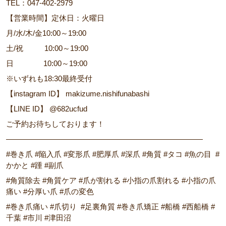
TEL：047-402-2979
【営業時間】定休日：火曜日
月/水/木/金10:00～19:00
土/祝 10:00～19:00
日 10:00～19:00
※いずれも18:30最終受付
【instagram ID】 makizume.nishifunabashi
【LINE ID】 @682ucfud
ご予約お待ちしております！
――――――――――――――――――――――――――
#巻き爪 #陥入爪 #変形爪 #肥厚爪 #深爪 #角質 #タコ #魚の目 #
かかと #踵 #副爪
#角質除去 #角質ケア #爪が割れる #小指の爪割れる #小指の爪
痛い #分厚い爪 #爪の変色
#巻き爪痛い #爪切り #足裏角質 #巻き爪矯正 #船橋 #西船橋 #
千葉 #市川 #津田沼