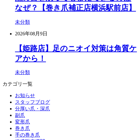
なぜ？【巻き爪補正店横浜駅前店】
未分類
2026年08月9日
【姫路店】足のニオイ対策は角質ケ
アから！
未分類
カテゴリ一覧
お知らせ
スタッフブログ
分厚い爪・深爪
副爪
変形爪
巻き爪
手の巻き爪