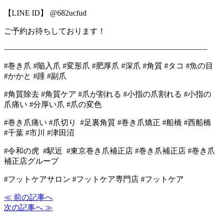
【LINE ID】 @682ucfud
ご予約お待ちしております！
――――――――――――――――――――――――――
#巻き爪 #陥入爪 #変形爪 #肥厚爪 #深爪 #角質 #タコ #魚の目
#かかと #踵 #副爪
#角質除去 #角質ケア #爪が割れる #小指の爪割れる #小指の
爪痛い #分厚い爪 #爪の変色
#巻き爪痛い #爪切り #足裏角質 #巻き爪矯正 #船橋 #西船橋
#千葉 #市川 #津田沼
#令和の虎 #駅近 #東京巻き爪補正店 #巻き爪補正店 #巻き爪
補正店グループ
#フットケアサロン #フットケア専門店 #フットケア
≪ 前の記事へ
次の記事へ ≫