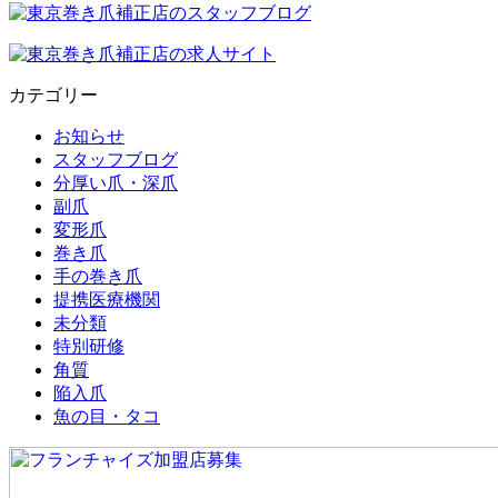
カテゴリー
お知らせ
スタッフブログ
分厚い爪・深爪
副爪
変形爪
巻き爪
手の巻き爪
提携医療機関
未分類
特別研修
角質
陥入爪
魚の目・タコ