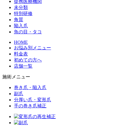
提携医療機関
未分類
特別研修
角質
陥入爪
魚の目・タコ
HOME
お悩み別メニュー
料金表
初めての方へ
店舗一覧
施術メニュー
巻き爪・陥入爪
副爪
分厚い爪・変形爪
手の巻き爪補正