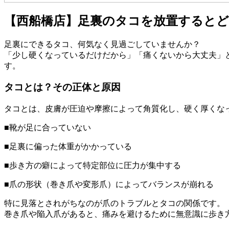
【西船橋店】足裏のタコを放置するとど
足裏にできるタコ、何気なく見過ごしていませんか？
「少し硬くなっているだけだから」「痛くないから大丈夫」
す。
タコとは？その正体と原因
タコとは、皮膚が圧迫や摩擦によって角質化し、硬く厚くな
■靴が足に合っていない
■足裏に偏った体重がかかっている
■歩き方の癖によって特定部位に圧力が集中する
■爪の形状（巻き爪や変形爪）によってバランスが崩れる
特に見落とされがちなのが爪のトラブルとタコの関係です。
巻き爪や陥入爪があると、痛みを避けるために無意識に歩き