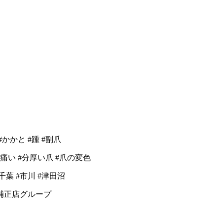
#かかと #踵 #副爪
痛い #分厚い爪 #爪の変色
千葉 #市川 #津田沼
爪補正店グループ