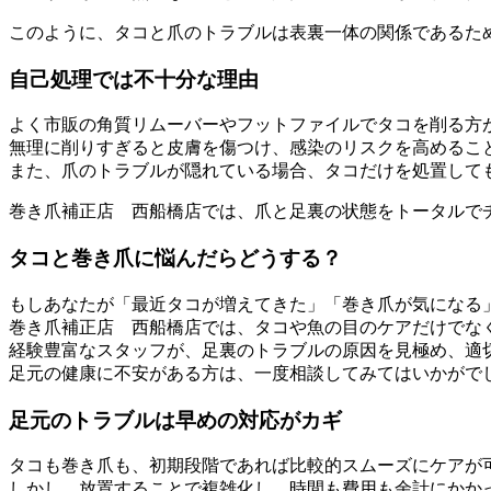
このように、タコと爪のトラブルは表裏一体の関係であるた
自己処理では不十分な理由
よく市販の角質リムーバーやフットファイルでタコを削る方
無理に削りすぎると皮膚を傷つけ、感染のリスクを高めるこ
また、爪のトラブルが隠れている場合、タコだけを処置して
巻き爪補正店 西船橋店では、爪と足裏の状態をトータルで
タコと巻き爪に悩んだらどうする？
もしあなたが「最近タコが増えてきた」「巻き爪が気になる
巻き爪補正店 西船橋店では、タコや魚の目のケアだけでな
経験豊富なスタッフが、足裏のトラブルの原因を見極め、適
足元の健康に不安がある方は、一度相談してみてはいかがで
足元のトラブルは早めの対応がカギ
タコも巻き爪も、初期段階であれば比較的スムーズにケアが
しかし、放置することで複雑化し、時間も費用も余計にかか