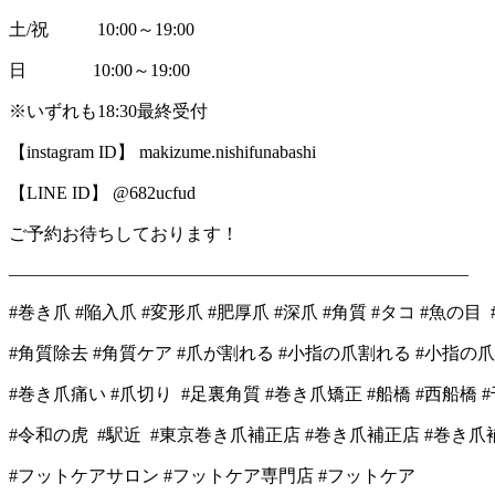
土/祝 10:00～19:00
日 10:00～19:00
※いずれも18:30最終受付
【instagram ID】 makizume.nishifunabashi
【LINE ID】 @682ucfud
ご予約お待ちしております！
――――――――――――――――――――――――――
#巻き爪 #陥入爪 #変形爪 #肥厚爪 #深爪 #角質 #タコ #魚の目 
#角質除去 #角質ケア #爪が割れる #小指の爪割れる #小指の爪
#巻き爪痛い #爪切り #足裏角質 #巻き爪矯正 #船橋 #西船橋 #
#令和の虎 #駅近 #東京巻き爪補正店 #巻き爪補正店 #巻き
#フットケアサロン #フットケア専門店 #フットケア